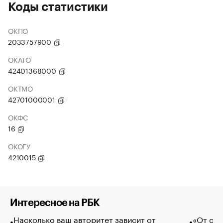
Коды статистики
ОКПО
2033757900
ОКАТО
42401368000
ОКТМО
42701000001
ОКФС
16
ОКОГУ
4210015
Интересное на РБК
Насколько ваш авторитет зависит от
«От спо