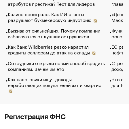
атрибутов престижа? Тест для лидеров
глава к
Казино проиграло. Как ИИ-агенты
«Деньги
разрушают букмекерскую индустрию
Маск в 
Выживают сильнейших. Почему компании
Функции
избавляются от лучших сотрудников
основ э
Как банк Wildberries резко нарастил
ЕС раз
кредиты селлерам до атак на склады
нефти —
Сотрудники открыли новый способ вредить
Стресс 
компаниям. Зачем им это
доходов
Как налоговики ищут доходы
Что обв
неработающих покупателей яхт и квартир
для Tel
Регистрация ФНС