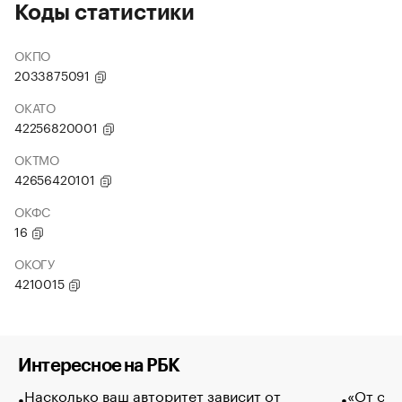
Коды статистики
ОКПО
2033875091
ОКАТО
42256820001
ОКТМО
42656420101
ОКФС
16
ОКОГУ
4210015
Интересное на РБК
Насколько ваш авторитет зависит от
«От спо