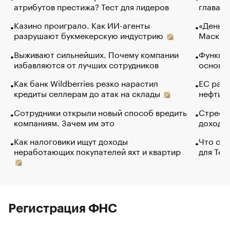
атрибутов престижа? Тест для лидеров
глава к
Казино проиграло. Как ИИ-агенты
«Деньги
разрушают букмекерскую индустрию
Маск в 
Выживают сильнейших. Почему компании
Функции
избавляются от лучших сотрудников
основ э
Как банк Wildberries резко нарастил
ЕС раз
кредиты селлерам до атак на склады
нефти —
Сотрудники открыли новый способ вредить
Стресс 
компаниям. Зачем им это
доходов
Как налоговики ищут доходы
Что обв
неработающих покупателей яхт и квартир
для Tel
Регистрация ФНС