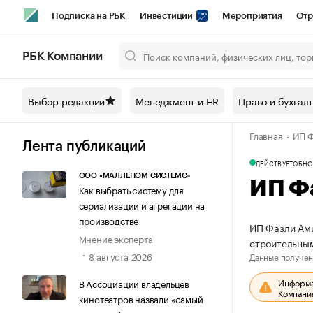
Подписка на РБК
Инвестиции
Мероприятия
Отр
Спорт
Школа управления РБК
РБК Образование
РБ
РБК Компании
Город
Стиль
Крипто
РБК Бизнес-среда
Дискусси
Выбор редакции
Менеджмент и HR
Право и бухгал
Спецпроекты СПб
Конференции СПб
Спецпроекты
Главная
ИП Ф
Технологии и медиа
Финансы
Рынок наличной валют
Лента публикаций
ДЕЙСТВУЕТ
ОБНО
ООО «МАЛЛЕНОМ СИСТЕМС»
ИП Ф
Как выбрать систему для
сериализации и агрегации на
производстве
ИП Фазли Ами
Мнение эксперта
строительны
8 августа 2026
Данные получен
Информац
В Ассоциации владельцев
Компания
кинотеатров назвали «самый