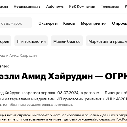
асли
Недвижимость
Autonews
РБК Компании
Телеканал
Р
К Курсы
РБК Life
Тренды
Визионеры
Национальные проекты
Эксперты
Кейсы
Мероприятия
О прое
онный клуб
Исследования
Кредитные рейтинги
Франшизы
Г
терия
IT и технологии
Малый бизнес
Маркетинг и прода
Проверка контрагентов
Политика
Экономика
Бизнес
азли Амид Хайрудин
ы
ВЛЕНО
азли Амид Хайрудин — ОГ
д Хайрудин зарегистрирован 08.07.2024, в регионе — Липецкая об
ми материалами и изделиями. ИП присвоены реквизиты ИНН: 482
ы из публичных государственных источников.
ия носит справочный характер и сгенерирована на основании данных из откр
 не является пользователем и не имеет деловых отношений с сервисом РБК Ко