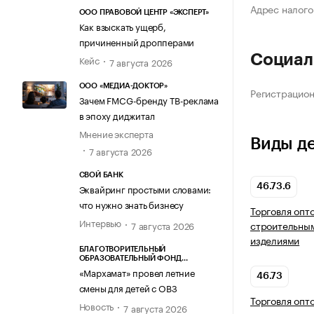
Адрес налого
ООО ПРАВОВОЙ ЦЕНТР «ЭКСПЕРТ»
Как взыскать ущерб,
причиненный дропперами
Социал
Кейс
7 августа 2026
ООО «МЕДИА-ДОКТОР»
Регистрацио
Зачем FMCG-бренду ТВ-реклама
в эпоху диджитал
Мнение эксперта
Виды д
7 августа 2026
СВОЙ БАНК
46.73.6
Эквайринг простыми словами:
что нужно знать бизнесу
Торговля опт
Интервью
строительны
7 августа 2026
изделиями
БЛАГОТВОРИТЕЛЬНЫЙ
ОБРАЗОВАТЕЛЬНЫЙ ФОНД
«МАРХАМАТ»
«Мархамат» провел летние
46.73
смены для детей с ОВЗ
Торговля опт
Новость
7 августа 2026