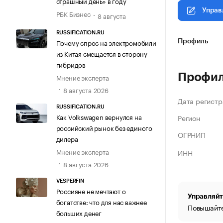
страшный день» в году
Управ
РБК Бизнес
8 августа
RUSSIFICATION.RU
Почему спрос на электромобили
Профиль
из Китая смещается в сторону
гибридов
Профи
Мнение эксперта
8 августа 2026
Дата регистр
RUSSIFICATION.RU
Как Volkswagen вернулся на
Регион
российский рынок без единого
ОГРНИП
дилера
Мнение эксперта
ИНН
8 августа 2026
VESPERFIN
Россияне не мечтают о
Управляйт
богатстве: что для нас важнее
Повышайте
больших денег