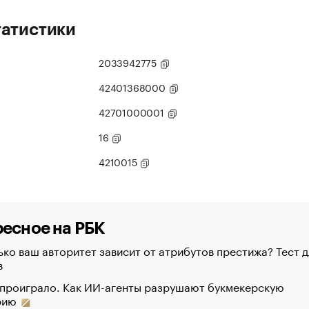
татистики
2033942775
42401368000
42701000001
16
4210015
есное на РБК
ко ваш авторитет зависит от атрибутов престижа? Тест д
в
 проиграло. Как ИИ-агенты разрушают букмекерскую
рию