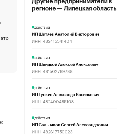
Другие предприниматели в
Функции менеджмента: пять ключевых основ эффект
регионе — Липецкая область
управления
а
ЕС разрешил конфискацию российской нефти — чем
Москва
ДЕЙСТВУЕТ
ИП Шитяев Анатолий Викторович
 это
Стресс обеспеченных людей: почему рост доходов 
ИНН: 482415541404
счастья
Что обвинения против Павла Дурова значат для Tele
пользователей
ДЕЙСТВУЕТ
ИП Швидкой Алексей Алексеевич
ИНН: 481502769788
ДЕЙСТВУЕТ
ИП Гункин Александр Васильевич
ИНН: 482400485108
ДЕЙСТВУЕТ
по
ИП Сальников Сергей Александрович
ИНН: 482617750023