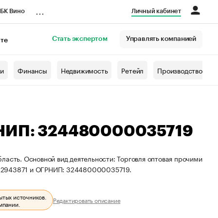
...
БК Вино
Личный кабинет
Стать экспертом
Управлять компанией
кте
азета
жи
Финансы
Недвижимость
Ретейл
Производство
РНИП: 324480000035719
ласть. Основной вид деятельности: Торговля оптовая прочими
612943871 и ОГРНИП: 324480000035719.
ытых источников.
Редактировать описание
мпании.