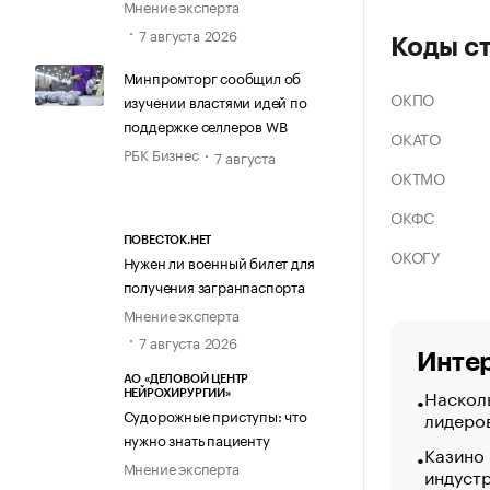
Мнение эксперта
7 августа 2026
Коды с
Минпромторг сообщил об
ОКПО
изучении властями идей по
поддержке селлеров WB
ОКАТО
РБК Бизнес
7 августа
ОКТМО
ОКФС
ПОВЕСТОК.НЕТ
ОКОГУ
Нужен ли военный билет для
получения загранпаспорта
Мнение эксперта
7 августа 2026
Интер
АО «ДЕЛОВОЙ ЦЕНТР
Насколь
НЕЙРОХИРУРГИИ»
Судорожные приступы: что
лидеро
нужно знать пациенту
Казино
Мнение эксперта
индуст