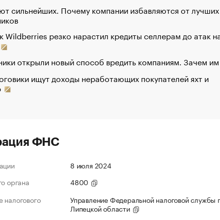
ют сильнейших. Почему компании избавляются от лучших
ников
к Wildberries резко нарастил кредиты селлерам до атак н
ики открыли новый способ вредить компаниям. Зачем им
оговики ищут доходы неработающих покупателей яхт и
р
рация ФНС
ации
8 июля 2024
го органа
4800
 налогового
Управление Федеральной налоговой службы 
Липецкой области