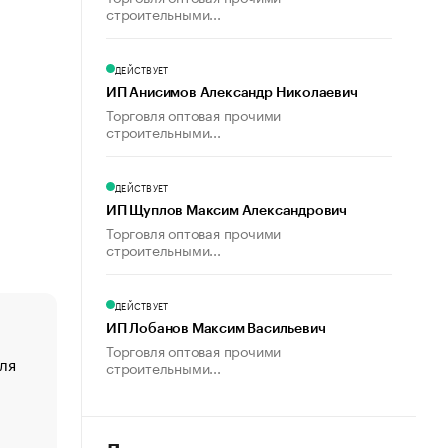
строительными...
ДЕЙСТВУЕТ
ИП Анисимов Александр Николаевич
Торговля оптовая прочими
строительными...
ДЕЙСТВУЕТ
ИП Щуплов Максим Александрович
Торговля оптовая прочими
строительными...
ДЕЙСТВУЕТ
ИП Лобанов Максим Васильевич
Торговля оптовая прочими
ля
«От спорта тело стареет иначе». Как живет глава ко
строительными...
создавшей GTA
«Деньги будут не нужны»: что рассказал Маск в инт
Economist