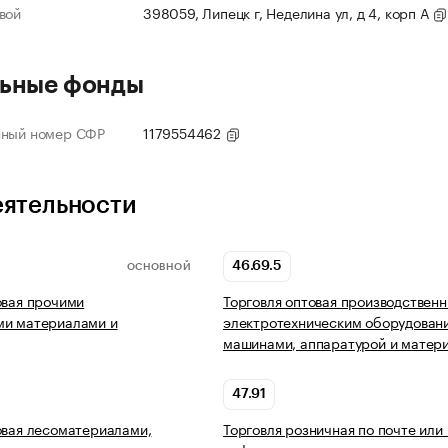
вой
398059, Липецк г, Неделина ул, д 4, корп А
ьные фонды
нный номер СФР
1179554462
еятельности
46.69.5
ОСНОВНОЙ
овая прочими
Торговля оптовая производствен
ми материалами и
электротехническим оборудован
машинами, аппаратурой и матер
47.91
овая лесоматериалами,
Торговля розничная по почте или