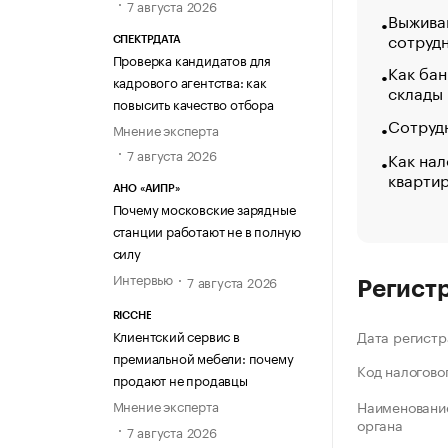
7 августа 2026
Выжива
сотруд
СПЕКТРДАТА
Проверка кандидатов для
Как бан
кадрового агентства: как
склады
повысить качество отбора
Сотрудн
Мнение эксперта
7 августа 2026
Как нал
кварти
АНО «АИПР»
Почему московские зарядные
станции работают не в полную
силу
Интервью
7 августа 2026
Регист
RICCHE
Клиентский сервис в
Дата регистр
премиальной мебели: почему
Код налогово
продают не продавцы
Мнение эксперта
Наименование
органа
7 августа 2026