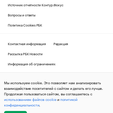
Источник отчетности Контур.Фокус
Вопросы и ответы
Политика Cookies РБК
Контактная информация
Редакция
Рассылка РБК Новости
Информация об ограничениях
Правовая информация
О соблюдении авторских прав
Мы используем cookie. Это позволяет нам анализировать
© АО «РОСБИЗНЕСКОНСАЛТИНГ»,
1995–2026.
Сообщения
и материалы информационного агентства «РБК»
взаимодействие посетителей с сайтом и делать его лучше.
(зарегистрировано Федеральной службой по надзору в сфере
Продолжая пользоваться сайтом, вы соглашаетесь с
связи, информационных технологий и массовых
использованием файлов cookie
и
политикой
коммуникаций (Роскомнадзор) 09.12.2015 за номером ИА
№ФС77-63848) сопровождаются пометкой «РБК». Отдельные
конфиденциальности
.
публикации могут содержать информацию,
не предназначенную для пользователей