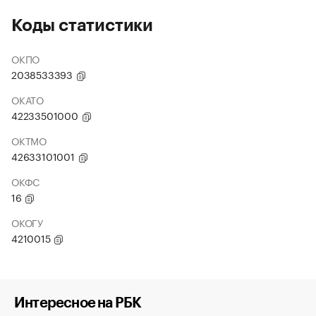
Коды статистики
ОКПО
2038533393
ОКАТО
42233501000
ОКТМО
42633101001
ОКФС
16
ОКОГУ
4210015
Интересное на РБК