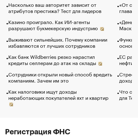
Насколько ваш авторитет зависит от
«От спо
атрибутов престижа? Тест для лидеров
глава к
Казино проиграло. Как ИИ-агенты
«Деньги
разрушают букмекерскую индустрию
Маск в 
Выживают сильнейших. Почему компании
Функции
избавляются от лучших сотрудников
основ э
Как банк Wildberries резко нарастил
ЕС раз
кредиты селлерам до атак на склады
нефти —
Сотрудники открыли новый способ вредить
Стресс 
компаниям. Зачем им это
доходов
Как налоговики ищут доходы
Что обв
неработающих покупателей яхт и квартир
для Tel
Регистрация ФНС