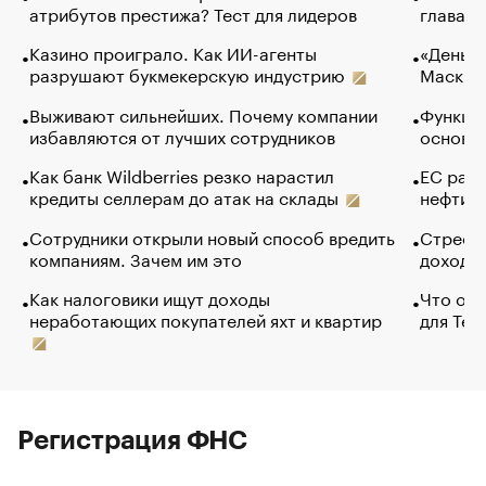
атрибутов престижа? Тест для лидеров
глава к
Казино проиграло. Как ИИ-агенты
«Деньги
разрушают букмекерскую индустрию
Маск в 
Выживают сильнейших. Почему компании
Функции
избавляются от лучших сотрудников
основ э
Как банк Wildberries резко нарастил
ЕС раз
кредиты селлерам до атак на склады
нефти —
Сотрудники открыли новый способ вредить
Стресс 
компаниям. Зачем им это
доходов
Как налоговики ищут доходы
Что обв
неработающих покупателей яхт и квартир
для Tel
Регистрация ФНС