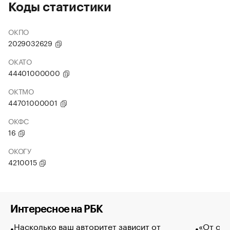
Коды статистики
ОКПО
2029032629
ОКАТО
44401000000
ОКТМО
44701000001
ОКФС
16
ОКОГУ
4210015
Интересное на РБК
Насколько ваш авторитет зависит от
«От спо