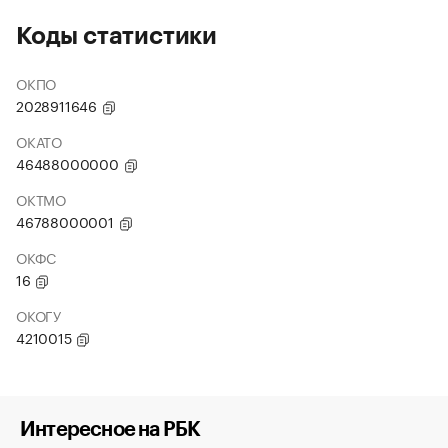
Коды статистики
ОКПО
2028911646
ОКАТО
46488000000
ОКТМО
46788000001
ОКФС
16
ОКОГУ
4210015
Интересное на РБК