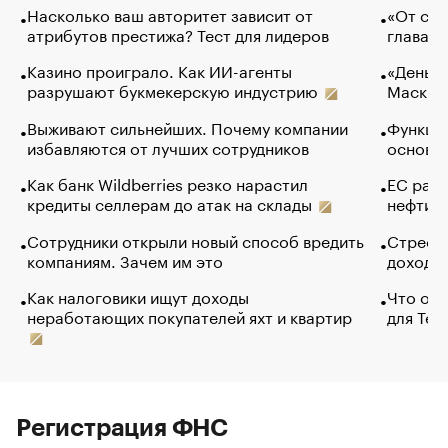
Насколько ваш авторитет зависит от
«От спо
атрибутов престижа? Тест для лидеров
глава к
Казино проиграло. Как ИИ-агенты
«Деньги
разрушают букмекерскую индустрию
Маск в 
Выживают сильнейших. Почему компании
Функции
избавляются от лучших сотрудников
основ э
Как банк Wildberries резко нарастил
ЕС раз
кредиты селлерам до атак на склады
нефти —
Сотрудники открыли новый способ вредить
Стресс 
компаниям. Зачем им это
доходов
Как налоговики ищут доходы
Что обв
неработающих покупателей яхт и квартир
для Tel
Регистрация ФНС