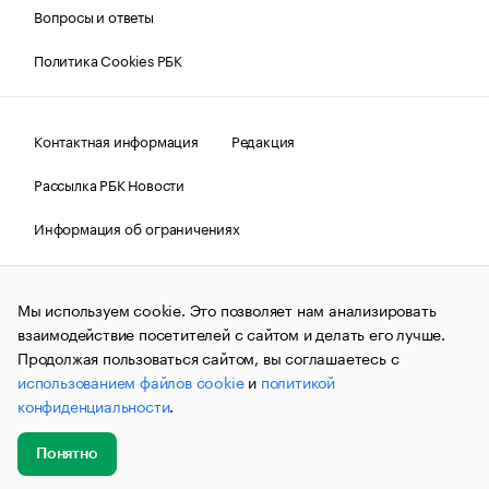
Вопросы и ответы
Политика Cookies РБК
Контактная информация
Редакция
Рассылка РБК Новости
Информация об ограничениях
Правовая информация
О соблюдении авторских прав
Мы используем cookie. Это позволяет нам анализировать
© АО «РОСБИЗНЕСКОНСАЛТИНГ»,
1995–2026.
Сообщения
и материалы информационного агентства «РБК»
взаимодействие посетителей с сайтом и делать его лучше.
(зарегистрировано Федеральной службой по надзору в сфере
Продолжая пользоваться сайтом, вы соглашаетесь с
связи, информационных технологий и массовых
использованием файлов cookie
и
политикой
коммуникаций (Роскомнадзор) 09.12.2015 за номером ИА
№ФС77-63848) сопровождаются пометкой «РБК». Отдельные
конфиденциальности
.
публикации могут содержать информацию,
не предназначенную для пользователей
до 18 лет.
companycardsfeedback@rbc.ru
Понятно
Добавить