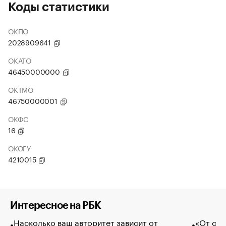
Коды статистики
ОКПО
2028909641
ОКАТО
46450000000
ОКТМО
46750000001
ОКФС
16
ОКОГУ
4210015
Интересное на РБК
Насколько ваш авторитет зависит от
«От спо