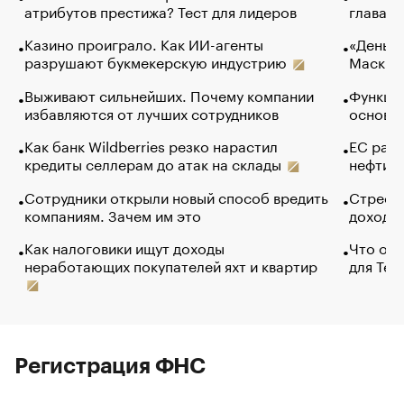
атрибутов престижа? Тест для лидеров
глава к
Казино проиграло. Как ИИ-агенты
«Деньги
разрушают букмекерскую индустрию
Маск в 
Выживают сильнейших. Почему компании
Функции
избавляются от лучших сотрудников
основ э
Как банк Wildberries резко нарастил
ЕС раз
кредиты селлерам до атак на склады
нефти —
Сотрудники открыли новый способ вредить
Стресс 
компаниям. Зачем им это
доходов
Как налоговики ищут доходы
Что обв
неработающих покупателей яхт и квартир
для Tel
Регистрация ФНС