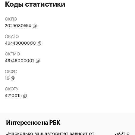
Коды статистики
ОКПО
2029030554
ОКАТО
46448000000
ОКТМО
46748000001
ОКФС
16
ОКОГУ
4210015
Интересное на РБК
Насколько ваш авторитет зависит от
«От спо