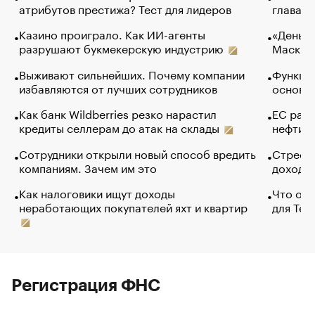
атрибутов престижа? Тест для лидеров
глава к
Казино проиграло. Как ИИ-агенты
«Деньги
разрушают букмекерскую индустрию
Маск в 
Выживают сильнейших. Почему компании
Функции
избавляются от лучших сотрудников
основ э
Как банк Wildberries резко нарастил
ЕС раз
кредиты селлерам до атак на склады
нефти —
Сотрудники открыли новый способ вредить
Стресс 
компаниям. Зачем им это
доходов
Как налоговики ищут доходы
Что обв
неработающих покупателей яхт и квартир
для Tel
Регистрация ФНС