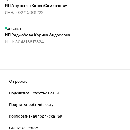
ИП Арутюнян Карен Самвелович
ИНН: 402715001222
ДЕЙСТВУЕТ
ИП Раджабова Карина Андреевна
ИНН: 504318817324
О проекте
Поделиться новостью на РБК
Получить пробный доступ
Корпоративная подписка РБК
Стать экспертом