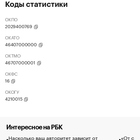
Коды статистики
ОКПО
2029400769
ОКАТО
46407000000
ОКТМО
46707000001
ОКФС
16
ОКОГУ
4210015
Интересное на РБК
Насколько ваш авторитет зависит от
«От спо