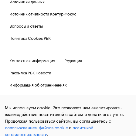
Источники данных
Источник отчетности Контур.Фокус
Вопросы и ответы
Политика Cookies РБК
Контактная информация
Редакция
Рассылка РБК Новости
Информация об ограничениях
Правовая информация
О соблюдении авторских прав
Мы используем cookie. Это позволяет нам анализировать
© АО «РОСБИЗНЕСКОНСАЛТИНГ»,
1995–2026.
Сообщения
и материалы информационного агентства «РБК»
взаимодействие посетителей с сайтом и делать его лучше.
(зарегистрировано Федеральной службой по надзору в сфере
Продолжая пользоваться сайтом, вы соглашаетесь с
связи, информационных технологий и массовых
использованием файлов cookie
и
политикой
коммуникаций (Роскомнадзор) 09.12.2015 за номером ИА
№ФС77-63848) сопровождаются пометкой «РБК». Отдельные
конфиденциальности
.