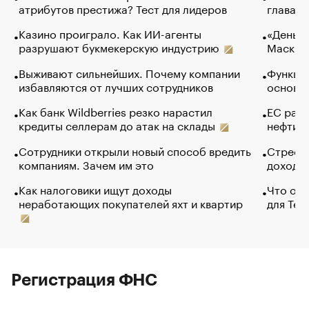
атрибутов престижа? Тест для лидеров
глава к
Казино проиграло. Как ИИ-агенты
«Деньги
разрушают букмекерскую индустрию
Маск в 
Выживают сильнейших. Почему компании
Функции
избавляются от лучших сотрудников
основ э
Как банк Wildberries резко нарастил
ЕС раз
кредиты селлерам до атак на склады
нефти —
Сотрудники открыли новый способ вредить
Стресс 
компаниям. Зачем им это
доходов
Как налоговики ищут доходы
Что обв
неработающих покупателей яхт и квартир
для Tel
Регистрация ФНС