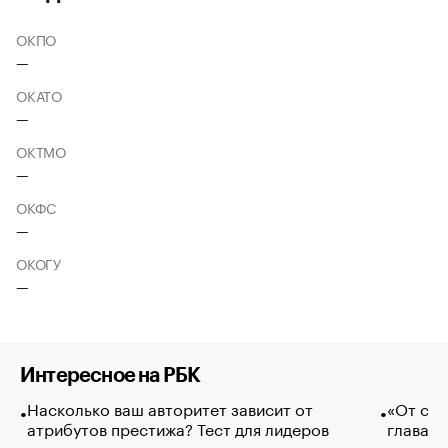
ОКПО
—
ОКАТО
—
ОКТМО
—
ОКФС
—
ОКОГУ
—
Интересное на РБК
Насколько ваш авторитет зависит от
«От спо
атрибутов престижа? Тест для лидеров
глава к