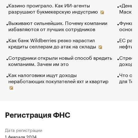
Казино проиграло. Как ИИ-агенты
«Деньги
разрушают букмекерскую индустрию
Маск в 
Выживают сильнейших. Почему компании
Функции
избавляются от лучших сотрудников
основ э
Как банк Wildberries резко нарастил
ЕС раз
кредиты селлерам до атак на склады
нефти —
Сотрудники открыли новый способ вредить
Стресс 
компаниям. Зачем им это
доходов
Как налоговики ищут доходы
Что обв
неработающих покупателей яхт и квартир
для Tel
Регистрация ФНС
Дата регистрации
1 февраля 2024