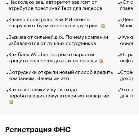
Насколько ваш авторитет зависит от
«От спо
атрибутов престижа? Тест для лидеров
глава к
Казино проиграло. Как ИИ-агенты
«Деньги
разрушают букмекерскую индустрию
Маск в 
Выживают сильнейших. Почему компании
Функции
избавляются от лучших сотрудников
основ э
Как банк Wildberries резко нарастил
ЕС раз
кредиты селлерам до атак на склады
нефти —
Сотрудники открыли новый способ вредить
Стресс 
компаниям. Зачем им это
доходов
Как налоговики ищут доходы
Что обв
неработающих покупателей яхт и квартир
для Tel
Регистрация ФНС