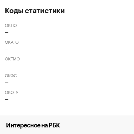
Коды статистики
ОКПО
—
ОКАТО
—
ОКТМО
—
ОКФС
—
ОКОГУ
—
Интересное на РБК