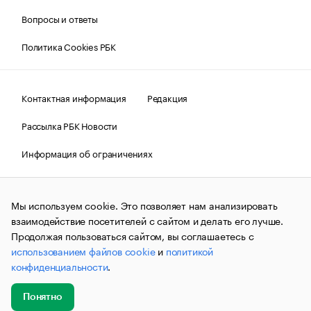
Вопросы и ответы
Политика Cookies РБК
Контактная информация
Редакция
Рассылка РБК Новости
Информация об ограничениях
Правовая информация
О соблюдении авторских прав
Мы используем cookie. Это позволяет нам анализировать
© АО «РОСБИЗНЕСКОНСАЛТИНГ»,
1995–2026.
Сообщения
и материалы информационного агентства «РБК»
взаимодействие посетителей с сайтом и делать его лучше.
(зарегистрировано Федеральной службой по надзору в сфере
Продолжая пользоваться сайтом, вы соглашаетесь с
связи, информационных технологий и массовых
использованием файлов cookie
и
политикой
коммуникаций (Роскомнадзор) 09.12.2015 за номером ИА
№ФС77-63848) сопровождаются пометкой «РБК». Отдельные
конфиденциальности
.
публикации могут содержать информацию,
не предназначенную для пользователей
до 18 лет.
companycardsfeedback@rbc.ru
Понятно