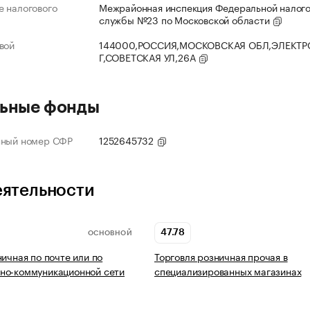
 налогового
Межрайонная инспекция Федеральной налог
службы №23 по Московской области
вой
144000,РОССИЯ,МОСКОВСКАЯ ОБЛ,ЭЛЕКТР
Г,СОВЕТСКАЯ УЛ,26А
ьные фонды
нный номер СФР
1252645732
еятельности
47.78
ОСНОВНОЙ
ничная по почте или по
Торговля розничная прочая в
но-коммуникационной сети
специализированных магазинах