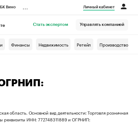
...
БК Вино
Личный кабинет
Стать экспертом
Управлять компанией
кте
азета
жи
Финансы
Недвижимость
Ретейл
Производство
 ОГРНИП:
кая область. Основной вид деятельности: Торговля розничная
ны реквизиты ИНН: 772748311889 и ОГРНИП: