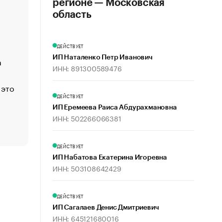
регионе — Московская
«Деньги будут не нужны»: что рассказал Маск в инт
область
Economist
Функции менеджмента: пять ключевых основ эффект
управления
ДЕЙСТВУЕТ
ИП Наталенко Петр Иванович
а
ЕС разрешил конфискацию российской нефти — чем
ИНН: 891300589476
Москва
 это
Стресс обеспеченных людей: почему рост доходов 
счастья
ДЕЙСТВУЕТ
ИП Еремеева Раиса Абдурахмановна
Что обвинения против Павла Дурова значат для Tele
ИНН: 502266066381
пользователей
ДЕЙСТВУЕТ
ИП Набатова Екатерина Игоревна
ИНН: 503108642429
ДЕЙСТВУЕТ
ИП Сагалаев Денис Дмитриевич
ИНН: 645121680016