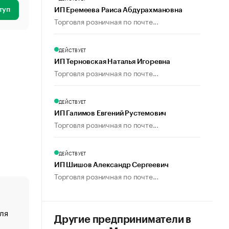
туп
ИП Еремеева Раиса Абдурахмановна
Торговля розничная по почте...
ДЕЙСТВУЕТ
ИП Терновская Наталья Игоревна
Торговля розничная по почте...
ДЕЙСТВУЕТ
ИП Галимов Евгений Рустемович
Торговля розничная по почте...
ДЕЙСТВУЕТ
ИП Шишов Александр Сергеевич
Торговля розничная по почте...
ля
«От спорта тело стареет иначе». Как живет глава ко
Другие предприниматели в
создавшей GTA