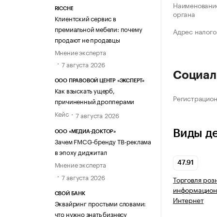
Наименование
RICCHE
органа
Клиентский сервис в
премиальной мебели: почему
Адрес налого
продают не продавцы
Мнение эксперта
7 августа 2026
Социал
ООО ПРАВОВОЙ ЦЕНТР «ЭКСПЕРТ»
Как взыскать ущерб,
Регистрацио
причиненный дропперами
Кейс
7 августа 2026
Виды д
ООО «МЕДИА-ДОКТОР»
Зачем FMCG-бренду ТВ-реклама
в эпоху диджитал
47.91
Мнение эксперта
7 августа 2026
Торговля роз
информацион
СВОЙ БАНК
Интернет
Эквайринг простыми словами:
что нужно знать бизнесу