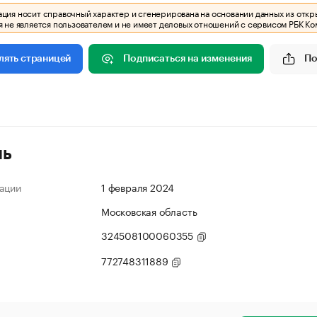
ия носит справочный характер и сгенерирована на основании данных из откр
 не является пользователем и не имеет деловых отношений с сервисом РБК Ко
Подписаться на изменения
По
лять страницей
ль
ации
1 февраля 2024
Московская область
324508100060355
772748311889