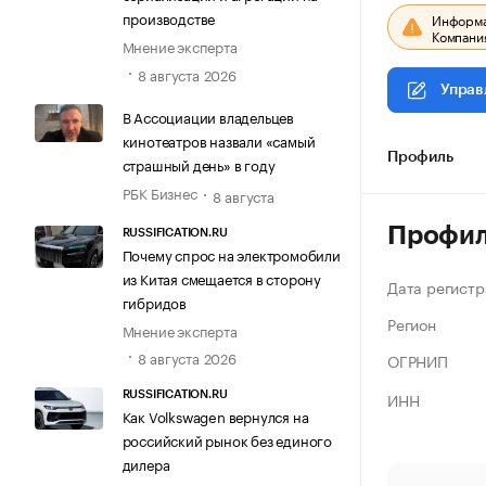
производстве
Информац
Компания
Мнение эксперта
8 августа 2026
Управ
В Ассоциации владельцев
кинотеатров назвали «самый
Профиль
страшный день» в году
РБК Бизнес
8 августа
Профи
RUSSIFICATION.RU
Почему спрос на электромобили
из Китая смещается в сторону
Дата регистр
гибридов
Регион
Мнение эксперта
8 августа 2026
ОГРНИП
ИНН
RUSSIFICATION.RU
Как Volkswagen вернулся на
российский рынок без единого
дилера