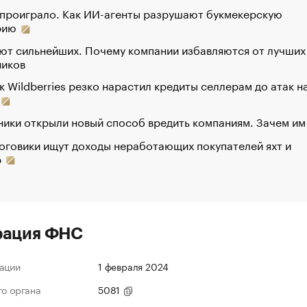
 проиграло. Как ИИ-агенты разрушают букмекерскую
рию
ют сильнейших. Почему компании избавляются от лучших
ников
к Wildberries резко нарастил кредиты селлерам до атак н
ики открыли новый способ вредить компаниям. Зачем им
оговики ищут доходы неработающих покупателей яхт и
р
рация ФНС
ации
1 февраля 2024
го органа
5081