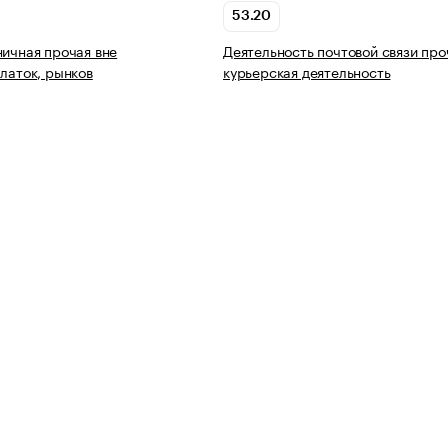
53.20
ничная прочая вне
Деятельность почтовой связи про
алаток, рынков
курьерская деятельность