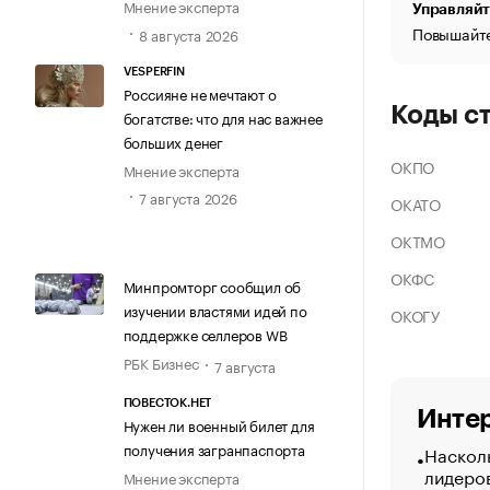
Мнение эксперта
Управляйт
Повышайте
8 августа 2026
VESPERFIN
Россияне не мечтают о
Коды с
богатстве: что для нас важнее
больших денег
ОКПО
Мнение эксперта
7 августа 2026
ОКАТО
ОКТМО
ОКФС
Минпромторг сообщил об
изучении властями идей по
ОКОГУ
поддержке селлеров WB
РБК Бизнес
7 августа
ПОВЕСТОК.НЕТ
Интер
Нужен ли военный билет для
получения загранпаспорта
Насколь
лидеро
Мнение эксперта