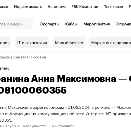
асли
Недвижимость
Autonews
РБК Компании
Телеканал
Р
К Курсы
РБК Life
Тренды
Визионеры
Национальные проекты
Эксперты
Кейсы
Мероприятия
О прое
онный клуб
Исследования
Кредитные рейтинги
Франшизы
Г
терия
IT и технологии
Малый бизнес
Маркетинг и прода
Проверка контрагентов
Политика
Экономика
Бизнес
ранина Анна Максимовна
ы
ВЛЕНО
ранина Анна Максимовна —
08100060355
нна Максимовна зарегистрирован 01.02.2024, в регионе — Московс
 по информационно-коммуникационной сети Интернет. ИП присвое
60355.
ы из публичных государственных источников.