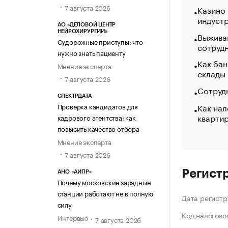
7 августа 2026
Казино
индуст
АО «ДЕЛОВОЙ ЦЕНТР
НЕЙРОХИРУРГИИ»
Выжива
Судорожные приступы: что
сотруд
нужно знать пациенту
Как бан
Мнение эксперта
склады
7 августа 2026
Сотрудн
СПЕКТРДАТА
Как нал
Проверка кандидатов для
кварти
кадрового агентства: как
повысить качество отбора
Мнение эксперта
7 августа 2026
Регист
АНО «АИПР»
Почему московские зарядные
станции работают не в полную
Дата регистр
силу
Код налогово
Интервью
7 августа 2026