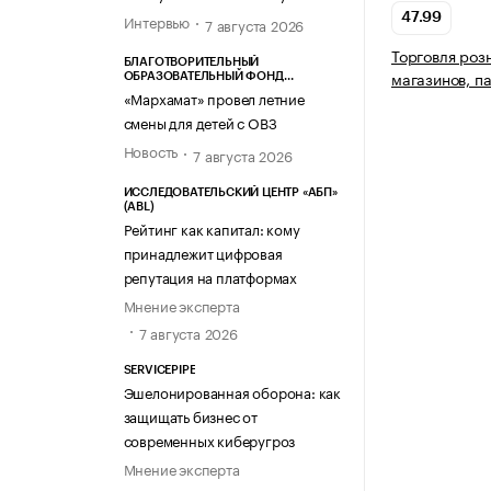
Интервью
47.99
7 августа 2026
Торговля роз
БЛАГОТВОРИТЕЛЬНЫЙ
магазинов, п
ОБРАЗОВАТЕЛЬНЫЙ ФОНД
«МАРХАМАТ»
«Мархамат» провел летние
смены для детей с ОВЗ
Новость
7 августа 2026
ИССЛЕДОВАТЕЛЬСКИЙ ЦЕНТР «АБП»
(ABL)
Рейтинг как капитал: кому
принадлежит цифровая
репутация на платформах
Мнение эксперта
7 августа 2026
SERVICEPIPE
Эшелонированная оборона: как
защищать бизнес от
современных киберугроз
Мнение эксперта