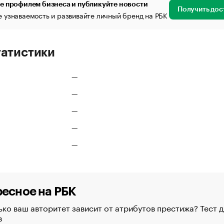
е профилем бизнеса и публикуйте новости
Получить дос
 узнаваемость и развивайте личный бренд на РБК
татистики
—
—
—
—
—
есное на РБК
ко ваш авторитет зависит от атрибутов престижа? Тест д
в