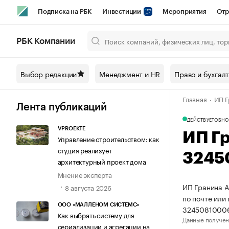
Подписка на РБК
Инвестиции
Мероприятия
Отр
Спорт
Школа управления РБК
РБК Образование
РБ
РБК Компании
Город
Стиль
Крипто
РБК Бизнес-среда
Дискусси
Выбор редакции
Менеджмент и HR
Право и бухгал
Спецпроекты СПб
Конференции СПб
Спецпроекты
Главная
ИП Г
Технологии и медиа
Финансы
Рынок наличной валют
Лента публикаций
ДЕЙСТВУЕТ
ОБНО
VPROEKTE
ИП Г
Управление строительством: как
студия реализует
3245
архитектурный проект дома
Мнение эксперта
ИП Гранина А
8 августа 2026
по почте или
ООО «МАЛЛЕНОМ СИСТЕМС»
3245081000
Как выбрать систему для
Данные получен
сериализации и агрегации на