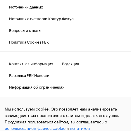
Источники данных
Источник отчетности Контур.Фокус
Вопросы и ответы
Политика Cookies РБК
Контактная информация
Редакция
Рассылка РБК Новости
Информация об ограничениях
Правовая информация
О соблюдении авторских прав
Мы используем cookie. Это позволяет нам анализировать
© АО «РОСБИЗНЕСКОНСАЛТИНГ»,
1995–2026.
Сообщения
и материалы информационного агентства «РБК»
взаимодействие посетителей с сайтом и делать его лучше.
(зарегистрировано Федеральной службой по надзору в сфере
Продолжая пользоваться сайтом, вы соглашаетесь с
связи, информационных технологий и массовых
использованием файлов cookie
и
политикой
коммуникаций (Роскомнадзор) 09.12.2015 за номером ИА