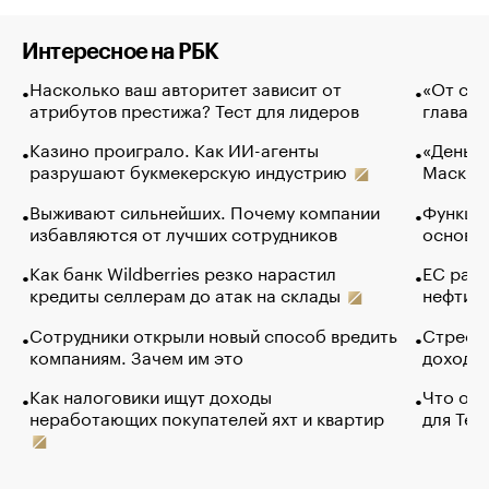
Интересное на РБК
Насколько ваш авторитет зависит от
«От спо
атрибутов престижа? Тест для лидеров
глава к
Казино проиграло. Как ИИ-агенты
«Деньги
разрушают букмекерскую индустрию
Маск в 
Выживают сильнейших. Почему компании
Функции
избавляются от лучших сотрудников
основ э
Как банк Wildberries резко нарастил
ЕС раз
кредиты селлерам до атак на склады
нефти —
Сотрудники открыли новый способ вредить
Стресс 
компаниям. Зачем им это
доходов
Как налоговики ищут доходы
Что обв
неработающих покупателей яхт и квартир
для Tel