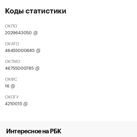
Коды статистики
ОКПО
2029643050
ОКАТО
46455000685
ОКТМО
46755000785
ОКФС
16
ОКОГУ
4210015
Интересное на РБК