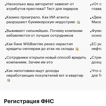
Насколько ваш авторитет зависит от
«От спо
атрибутов престижа? Тест для лидеров
глава к
Казино проиграло. Как ИИ-агенты
«Деньги
разрушают букмекерскую индустрию
Маск в 
Выживают сильнейших. Почему компании
Функции
избавляются от лучших сотрудников
основ э
Как банк Wildberries резко нарастил
ЕС раз
кредиты селлерам до атак на склады
нефти —
Сотрудники открыли новый способ вредить
Стресс 
компаниям. Зачем им это
доходов
Как налоговики ищут доходы
Что обв
неработающих покупателей яхт и квартир
для Tel
Регистрация ФНС