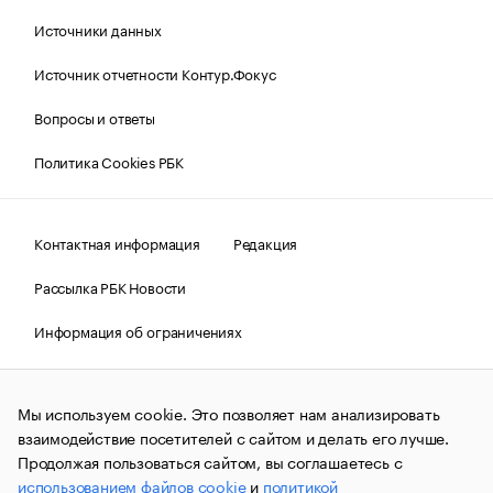
Источники данных
Источник отчетности Контур.Фокус
Вопросы и ответы
Политика Cookies РБК
Контактная информация
Редакция
Рассылка РБК Новости
Информация об ограничениях
Правовая информация
О соблюдении авторских прав
Мы используем cookie. Это позволяет нам анализировать
© АО «РОСБИЗНЕСКОНСАЛТИНГ»,
1995–2026.
Сообщения
и материалы информационного агентства «РБК»
взаимодействие посетителей с сайтом и делать его лучше.
(зарегистрировано Федеральной службой по надзору в сфере
Продолжая пользоваться сайтом, вы соглашаетесь с
связи, информационных технологий и массовых
использованием файлов cookie
и
политикой
коммуникаций (Роскомнадзор) 09.12.2015 за номером ИА