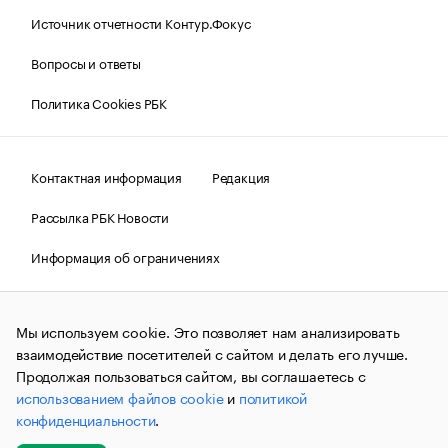
Источник отчетности Контур.Фокус
Вопросы и ответы
Политика Cookies РБК
Контактная информация
Редакция
Рассылка РБК Новости
Информация об ограничениях
Правовая информация
О соблюдении авторских прав
Мы используем cookie. Это позволяет нам анализировать
© АО «РОСБИЗНЕСКОНСАЛТИНГ»,
1995–2026.
Сообщения
и материалы информационного агентства «РБК»
взаимодействие посетителей с сайтом и делать его лучше.
(зарегистрировано Федеральной службой по надзору в сфере
Продолжая пользоваться сайтом, вы соглашаетесь с
связи, информационных технологий и массовых
использованием файлов cookie
и
политикой
коммуникаций (Роскомнадзор) 09.12.2015 за номером ИА
№ФС77-63848) сопровождаются пометкой «РБК». Отдельные
конфиденциальности
.
публикации могут содержать информацию,
не предназначенную для пользователей