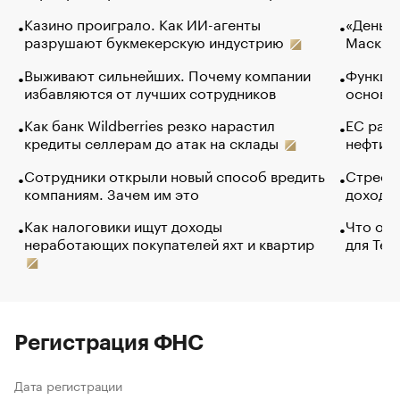
Казино проиграло. Как ИИ-агенты
«Деньги
разрушают букмекерскую индустрию
Маск в 
Выживают сильнейших. Почему компании
Функции
избавляются от лучших сотрудников
основ э
Как банк Wildberries резко нарастил
ЕС раз
кредиты селлерам до атак на склады
нефти —
Сотрудники открыли новый способ вредить
Стресс 
компаниям. Зачем им это
доходов
Как налоговики ищут доходы
Что обв
неработающих покупателей яхт и квартир
для Tel
Регистрация ФНС
Дата регистрации