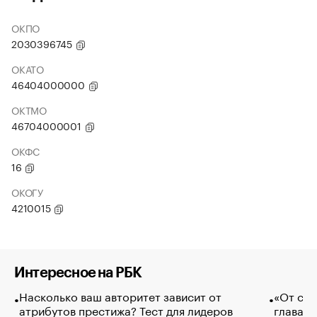
ОКПО
2030396745
ОКАТО
46404000000
ОКТМО
46704000001
ОКФС
16
ОКОГУ
4210015
Интересное на РБК
Насколько ваш авторитет зависит от
«От спо
атрибутов престижа? Тест для лидеров
глава к