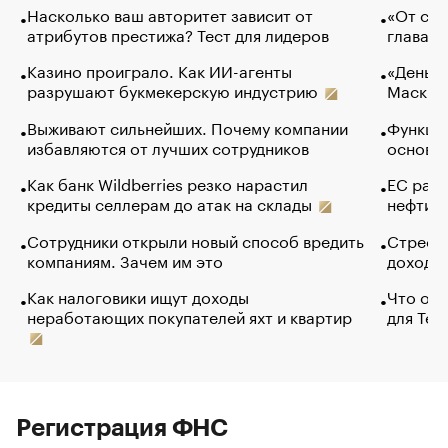
Насколько ваш авторитет зависит от
«От спо
атрибутов престижа? Тест для лидеров
глава к
Казино проиграло. Как ИИ-агенты
«Деньги
разрушают букмекерскую индустрию
Маск в 
Выживают сильнейших. Почему компании
Функции
избавляются от лучших сотрудников
основ э
Как банк Wildberries резко нарастил
ЕС раз
кредиты селлерам до атак на склады
нефти —
Сотрудники открыли новый способ вредить
Стресс 
компаниям. Зачем им это
доходов
Как налоговики ищут доходы
Что обв
неработающих покупателей яхт и квартир
для Tel
Регистрация ФНС