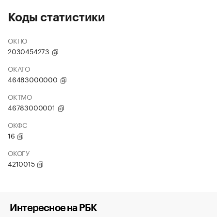
Коды статистики
ОКПО
2030454273
ОКАТО
46483000000
ОКТМО
46783000001
ОКФС
16
ОКОГУ
4210015
Интересное на РБК