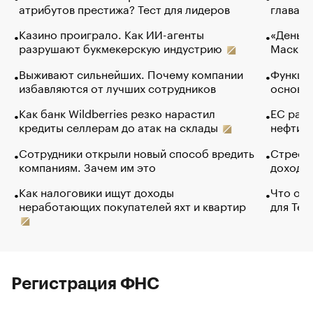
атрибутов престижа? Тест для лидеров
глава к
Казино проиграло. Как ИИ-агенты
«Деньги
разрушают букмекерскую индустрию
Маск в 
Выживают сильнейших. Почему компании
Функции
избавляются от лучших сотрудников
основ э
Как банк Wildberries резко нарастил
ЕС раз
кредиты селлерам до атак на склады
нефти —
Сотрудники открыли новый способ вредить
Стресс 
компаниям. Зачем им это
доходов
Как налоговики ищут доходы
Что обв
неработающих покупателей яхт и квартир
для Tel
Регистрация ФНС