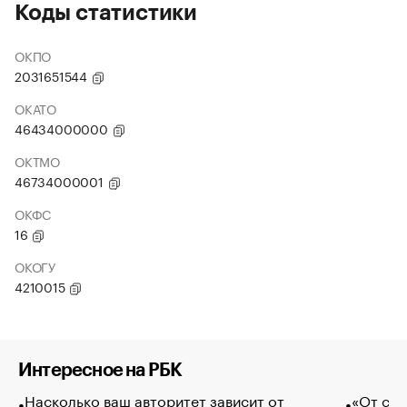
Коды статистики
ОКПО
2031651544
ОКАТО
46434000000
ОКТМО
46734000001
ОКФС
16
ОКОГУ
4210015
Интересное на РБК
Насколько ваш авторитет зависит от
«От спо