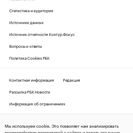
Статистика и аудитория
Источники данных
Источник отчетности Контур.Фокус
Вопросы и ответы
Политика Cookies РБК
Контактная информация
Редакция
Рассылка РБК Новости
Информация об ограничениях
Правовая информация
О соблюдении авторских прав
Мы используем cookie. Это позволяет нам анализировать
© АО «РОСБИЗНЕСКОНСАЛТИНГ»,
1995–2026.
Сообщения
и материалы информационного агентства «РБК»
взаимодействие посетителей с сайтом и делать его лучше.