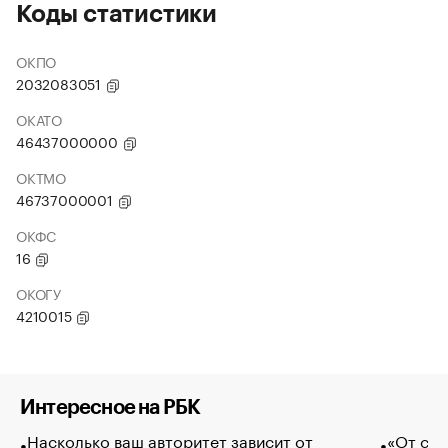
Коды статистики
ОКПО
2032083051
ОКАТО
46437000000
ОКТМО
46737000001
ОКФС
16
ОКОГУ
4210015
Интересное на РБК
Насколько ваш авторитет зависит от
«От спо