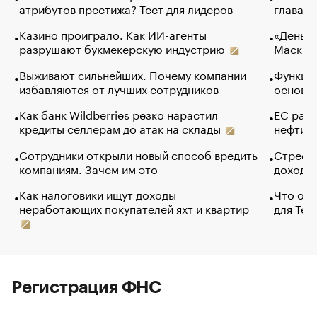
атрибутов престижа? Тест для лидеров
глава к
Казино проиграло. Как ИИ-агенты
«Деньги
разрушают букмекерскую индустрию
Маск в 
Выживают сильнейших. Почему компании
Функции
избавляются от лучших сотрудников
основ э
Как банк Wildberries резко нарастил
ЕС раз
кредиты селлерам до атак на склады
нефти —
Сотрудники открыли новый способ вредить
Стресс 
компаниям. Зачем им это
доходов
Как налоговики ищут доходы
Что обв
неработающих покупателей яхт и квартир
для Tel
Регистрация ФНС