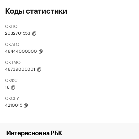
Коды статистики
ОКПО
2032701553
ОКАТО
46444000000
ОКТМО
46739000001
ОКФС
16
ОКОГУ
4210015
Интересное на РБК