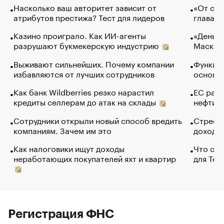
Насколько ваш авторитет зависит от
«От спо
атрибутов престижа? Тест для лидеров
глава к
Казино проиграло. Как ИИ-агенты
«Деньги
разрушают букмекерскую индустрию
Маск в 
Выживают сильнейших. Почему компании
Функции
избавляются от лучших сотрудников
основ э
Как банк Wildberries резко нарастил
ЕС раз
кредиты селлерам до атак на склады
нефти —
Сотрудники открыли новый способ вредить
Стресс 
компаниям. Зачем им это
доходов
Как налоговики ищут доходы
Что обв
неработающих покупателей яхт и квартир
для Tel
Регистрация ФНС