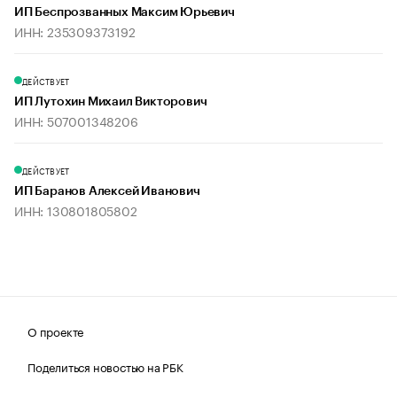
ИП Беспрозванных Максим Юрьевич
ИНН: 235309373192
ДЕЙСТВУЕТ
ИП Лутохин Михаил Викторович
ИНН: 507001348206
ДЕЙСТВУЕТ
ИП Баранов Алексей Иванович
ИНН: 130801805802
О проекте
Поделиться новостью на РБК