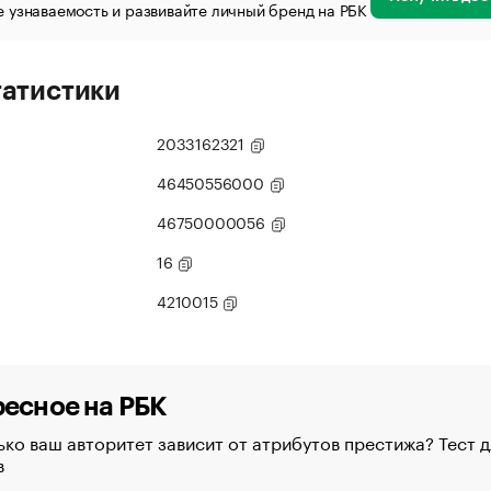
 узнаваемость и развивайте личный бренд на РБК
татистики
2033162321
46450556000
46750000056
16
4210015
есное на РБК
ко ваш авторитет зависит от атрибутов престижа? Тест д
в