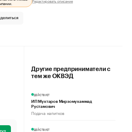
Редактировать описание
мпании.
делиться
Другие предприниматели с
тем же ОКВЭД
ДЕЙСТВУЕТ
ИП Мухтаров Мирзомухаммад
Рустамович
Подача напитков
ДЕЙСТВУЕТ
туп