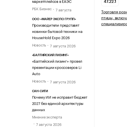
маркетплейсов в ЕАЭС
47.22.1
РБК Бизнес
7 августа
Торговля роз
птицы, включ
ООО «МАЙЕР ЭКСПО ГРУПП»
специализир
Производители представят
новинки бытовой техники на
HouseHold Expo 2026
Новость
7 августа 2026
«БАЛТИЙСКИЙ ЛИЗИНГ»
«Балтийский лизинг» провел
презентации кроссоверов Li
Auto
Новость
7 августа 2026
САН-СИТИ
Почему ИИ не исправит бюджет
2027 без единой архитектуры
данных
Мнение эксперта
7 августа 2026