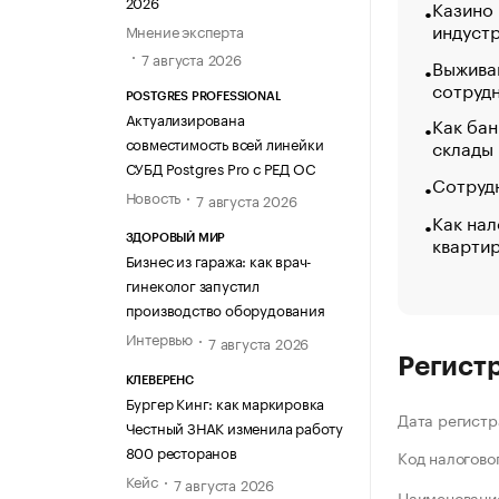
2026
Казино
индуст
Мнение эксперта
7 августа 2026
Выжива
сотруд
POSTGRES PROFESSIONAL
Актуализирована
Как бан
совместимость всей линейки
склады
СУБД Postgres Pro с РЕД ОС
Сотрудн
Новость
7 августа 2026
Как нал
кварти
ЗДОРОВЫЙ МИР
Бизнес из гаража: как врач-
гинеколог запустил
производство оборудования
Интервью
7 августа 2026
Регист
КЛЕВЕРЕНС
Бургер Кинг: как маркировка
Дата регистр
Честный ЗНАК изменила работу
800 ресторанов
Код налогово
Кейс
7 августа 2026
Наименование