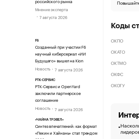
российского рынка
Повышайте
Мнение эксперта
7 августа 2026
Коды с
ОКПО
F6
Созданный при участии F6
ОКАТО
научный киберсериал «ИИ
Будущего» вышел на Kion
ОКТМО
Новость
7 августа 2026
ОКФС
РТК-СЕРВИС
ОКОГУ
РТК-Сервис и OpenYard
заключили партнерское
соглашение
Новость
7 августа 2026
Интер
«ЧАЙНА ТРЭВЕЛ»
Насколь
Синтез впечатлений: как формат
лидеро
«Пекин и Хайнань» стал трендом