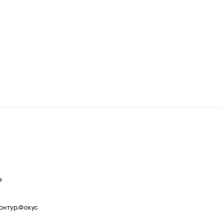
я
Контур.Фокус