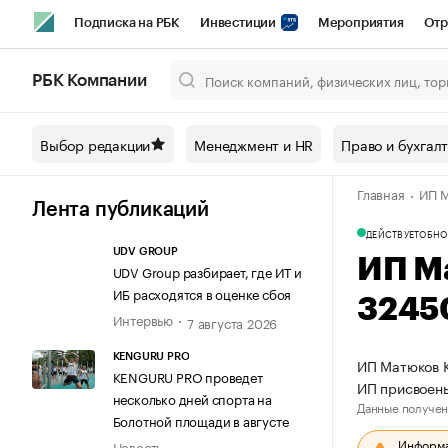
Подписка на РБК
Инвестиции
Мероприятия
Отр
Спорт
Школа управления РБК
РБК Образование
РБ
РБК Компании
Город
Стиль
Крипто
РБК Бизнес-среда
Дискусси
Выбор редакции
Менеджмент и HR
Право и бухгал
Спецпроекты СПб
Конференции СПб
Спецпроекты
Главная
ИП М
Технологии и медиа
Финансы
Рынок наличной валют
Лента публикаций
ДЕЙСТВУЕТ
ОБНО
UDV GROUP
ИП М
UDV Group разбирает, где ИТ и
ИБ расходятся в оценке сбоя
3245
Интервью
7 августа 2026
KENGURU PRO
ИП Матюков К
KENGURU PRO проведет
ИП присвоен
несколько дней спорта на
Данные получен
Болотной площади в августе
Информац
Новость