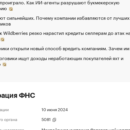
 проиграло. Как ИИ-агенты разрушают букмекерскую
рию
ют сильнейших. Почему компании избавляются от лучших
ников
к Wildberries резко нарастил кредиты селлерам до атак н
ики открыли новый способ вредить компаниям. Зачем им
оговики ищут доходы неработающих покупателей яхт и
р
рация ФНС
ации
10 июня 2024
го органа
5081
 налогового
Межрайонная инспекция Федеральной налог