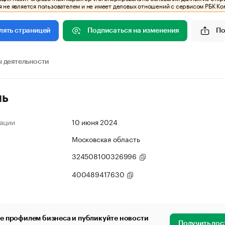
 не является пользователем и не имеет деловых отношений с сервисом РБК Ко
Подписаться на изменения
По
лять страницей
 деятельности
ль
ации
10 июня 2024
Московская область
324508100326996
400489417630
е профилем бизнеса и публикуйте новости
Получить дос