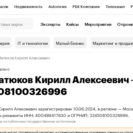
асли
Недвижимость
Autonews
РБК Компании
Телеканал
Р
К Курсы
РБК Life
Тренды
Визионеры
Национальные проекты
Эксперты
Кейсы
Мероприятия
О прое
онный клуб
Исследования
Кредитные рейтинги
Франшизы
Г
терия
IT и технологии
Малый бизнес
Маркетинг и прода
Проверка контрагентов
Политика
Экономика
Бизнес
атюков Кирилл Алексеевич
ы
ВЛЕНО
атюков Кирилл Алексеевич
08100326996
ирилл Алексеевич зарегистрирован 10.06.2024, в регионе — Моско
ы реквизиты ИНН: 400489417630 и ОГРНИП: 324508100326996.
ы из публичных государственных источников.
ия носит справочный характер и сгенерирована на основании данных из откр