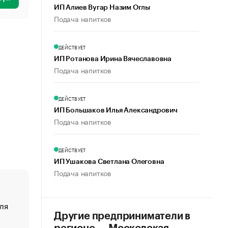
ИП Алиев Вугар Назим Оглы
Подача напитков
ДЕЙСТВУЕТ
ИП Ротанова Ирина Вячеславовна
Подача напитков
ДЕЙСТВУЕТ
ИП Большаков Илья Александрович
Подача напитков
ДЕЙСТВУЕТ
ИП Ушакова Светлана Олеговна
Подача напитков
ля
«От спорта тело стареет иначе». Как живет глава ко
создавшей GTA
Другие предприниматели в