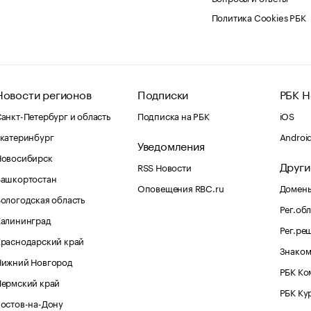
Политика Cookies РБК
Новости регионов
Подписки
РБК Н
анкт-Петербург и область
Подписка на РБК
iOS
катеринбург
Androi
Уведомления
Новосибирск
Други
RSS Новости
Башкортостан
Оповещения RBC.ru
Домены
ологодская область
Рег.об
Калининград
Рег.ре
раснодарский край
Знаком
Нижний Новгород
РБК Ко
Пермский край
РБК Ку
остов-на-Дону