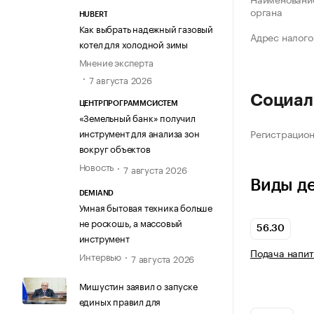
органа
HUBERT
Как выбрать надежный газовый
Адрес налого
котел для холодной зимы
Мнение эксперта
7 августа 2026
Социал
ЦЕНТРПРОГРАММСИСТЕМ
«Земельный банк» получил
Регистрацио
инструмент для анализа зон
вокруг объектов
Новость
7 августа 2026
Виды д
DEMIAND
Умная бытовая техника больше
не роскошь, а массовый
56.30
инструмент
Подача напит
Интервью
7 августа 2026
Мишустин заявил о запуске
единых правил для