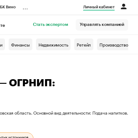
...
БК Вино
Личный кабинет
Стать экспертом
Управлять компанией
кте
азета
жи
Финансы
Недвижимость
Ретейл
Производство
 — ОГРНИП:
вская область. Основной вид деятельности: Подача напитков.
ытых источников.