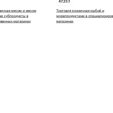
47.23.1
ничная мясом и мясом
Торговля розничная рыбой и
ая субпродукты в
морепродуктами в специализиро
ованных магазинах
магазинах