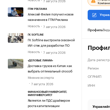
7 августа 2026
Компания
ГПМ РЕКЛАМА
Алексей Филия получил новое
Управ
назначение в ГПМ Реклама
Новость
7 августа 2026
Профиль
Виды
ГК SOFTLINE
ГК Softline выстроила сквозной
ИИ-стек для разработки ПО
Профи
Новость
7 августа 2026
Дата регистр
«ДЕЛОВЫЕ ЛИНИИ»
Доставка грузов из Китая: как
Регион
выбрать оптимальный способ
ОГРНИП
Мнение эксперта
7 августа 2026
ИНН
ФИНАНСОВЫЙ УНИВЕРСИТЕТ,
ФИНУНИВЕРСИТЕТ
Является ли ПДС драйвером
роста капитализации
Управляйт