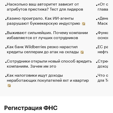
Насколько ваш авторитет зависит от
«От спо
атрибутов престижа? Тест для лидеров
глава к
Казино проиграло. Как ИИ-агенты
«Деньги
разрушают букмекерскую индустрию
Маск в 
Выживают сильнейших. Почему компании
Функции
избавляются от лучших сотрудников
основ э
Как банк Wildberries резко нарастил
ЕС раз
кредиты селлерам до атак на склады
нефти —
Сотрудники открыли новый способ вредить
Стресс 
компаниям. Зачем им это
доходов
Как налоговики ищут доходы
Что обв
неработающих покупателей яхт и квартир
для Tel
Регистрация ФНС