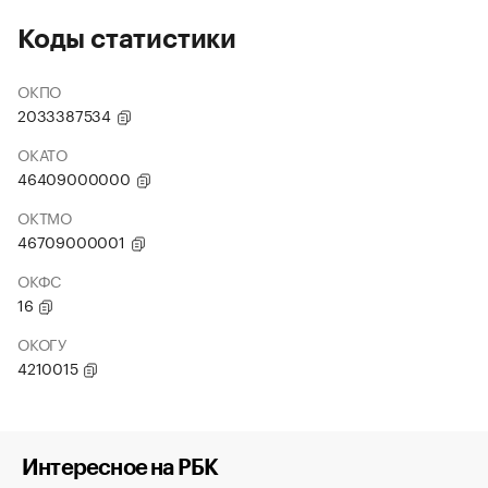
Коды статистики
ОКПО
2033387534
ОКАТО
46409000000
ОКТМО
46709000001
ОКФС
16
ОКОГУ
4210015
Интересное на РБК