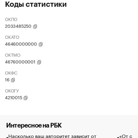
Коды статистики
ОКПО
2033485250
ОКАТО
46460000000
ОКТМО
46760000001
ОКФС
16
ОКОГУ
4210015
Интересное на РБК
Насколько ваш авторитет зависит от
«От спо