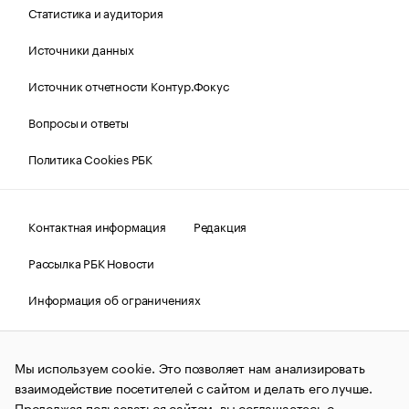
Статистика и аудитория
Источники данных
Источник отчетности Контур.Фокус
Вопросы и ответы
Политика Cookies РБК
Контактная информация
Редакция
Рассылка РБК Новости
Информация об ограничениях
Правовая информация
О соблюдении авторских прав
Мы используем cookie. Это позволяет нам анализировать
© АО «РОСБИЗНЕСКОНСАЛТИНГ»,
1995–2026.
Сообщения
и материалы информационного агентства «РБК»
взаимодействие посетителей с сайтом и делать его лучше.
(зарегистрировано Федеральной службой по надзору в сфере
Продолжая пользоваться сайтом, вы соглашаетесь с