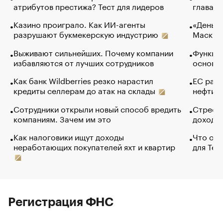
атрибутов престижа? Тест для лидеров
глава к
Казино проиграло. Как ИИ-агенты
«Деньги
разрушают букмекерскую индустрию
Маск в 
Выживают сильнейших. Почему компании
Функции
избавляются от лучших сотрудников
основ э
Как банк Wildberries резко нарастил
ЕС раз
кредиты селлерам до атак на склады
нефти —
Сотрудники открыли новый способ вредить
Стресс 
компаниям. Зачем им это
доходов
Как налоговики ищут доходы
Что обв
неработающих покупателей яхт и квартир
для Tel
Регистрация ФНС