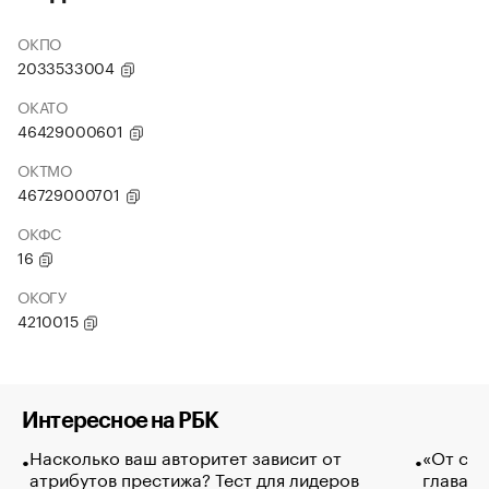
ОКПО
2033533004
ОКАТО
46429000601
ОКТМО
46729000701
ОКФС
16
ОКОГУ
4210015
Интересное на РБК
Насколько ваш авторитет зависит от
«От спо
атрибутов престижа? Тест для лидеров
глава к