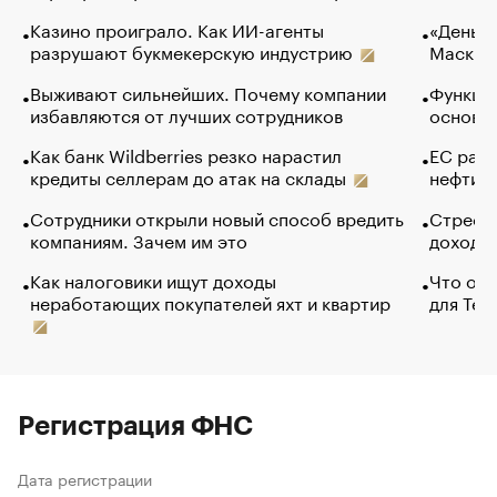
Казино проиграло. Как ИИ-агенты
«Деньги
разрушают букмекерскую индустрию
Маск в 
Выживают сильнейших. Почему компании
Функции
избавляются от лучших сотрудников
основ э
Как банк Wildberries резко нарастил
ЕС раз
кредиты селлерам до атак на склады
нефти —
Сотрудники открыли новый способ вредить
Стресс 
компаниям. Зачем им это
доходов
Как налоговики ищут доходы
Что обв
неработающих покупателей яхт и квартир
для Tel
Регистрация ФНС
Дата регистрации