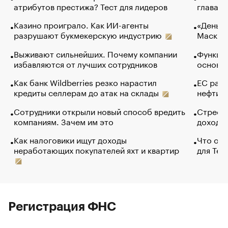
атрибутов престижа? Тест для лидеров
глава к
Казино проиграло. Как ИИ-агенты
«Деньги
разрушают букмекерскую индустрию
Маск в 
Выживают сильнейших. Почему компании
Функции
избавляются от лучших сотрудников
основ э
Как банк Wildberries резко нарастил
ЕС раз
кредиты селлерам до атак на склады
нефти —
Сотрудники открыли новый способ вредить
Стресс 
компаниям. Зачем им это
доходов
Как налоговики ищут доходы
Что обв
неработающих покупателей яхт и квартир
для Tel
Регистрация ФНС