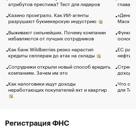
атрибутов престижа? Тест для лидеров
глава к
Казино проиграло. Как ИИ-агенты
«Деньги
разрушают букмекерскую индустрию
Маск в 
Выживают сильнейших. Почему компании
Функции
избавляются от лучших сотрудников
основ э
Как банк Wildberries резко нарастил
ЕС раз
кредиты селлерам до атак на склады
нефти —
Сотрудники открыли новый способ вредить
Стресс 
компаниям. Зачем им это
доходов
Как налоговики ищут доходы
Что обв
неработающих покупателей яхт и квартир
для Tel
Регистрация ФНС