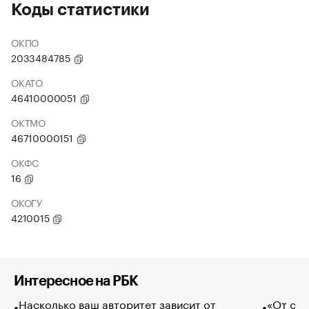
Коды статистики
ОКПО
2033484785
ОКАТО
46410000051
ОКТМО
46710000151
ОКФС
16
ОКОГУ
4210015
Интересное на РБК
Насколько ваш авторитет зависит от
«От спо