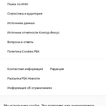
Поиск по ИНН
Статистика и аудитория
Источники данных
Источник отчетности Контур.Фокус
Вопросы и ответы
Политика Cookies РБК
Контактная информация
Редакция
Рассылка РБК Новости
Информация об ограничениях
Правовая информация
О соблюдении авторских прав
Мы используем cookie. Это позволяет нам анализировать
© АО «РОСБИЗНЕСКОНСАЛТИНГ»,
1995–2026.
Сообщения