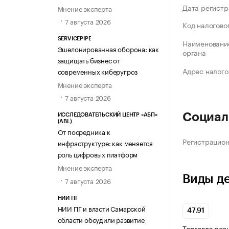
Дата регистр
Мнение эксперта
7 августа 2026
Код налогово
SERVICEPIPE
Наименование
Эшелонированная оборона: как
органа
защищать бизнес от
Адрес налого
современных киберугроз
Мнение эксперта
7 августа 2026
Социал
ИССЛЕДОВАТЕЛЬСКИЙ ЦЕНТР «АБП»
(ABL)
От посредника к
Регистрацио
инфраструктуре: как меняется
роль цифровых платформ
Мнение эксперта
Виды д
7 августа 2026
НИИ ПГ
НИИ ПГ и власти Самарской
47.91
области обсудили развитие
Торговля роз