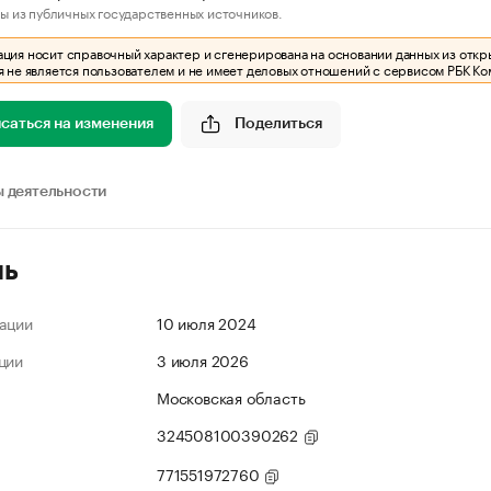
ы из публичных государственных источников.
ия носит справочный характер и сгенерирована на основании данных из откр
 не является пользователем и не имеет деловых отношений с сервисом РБК Ко
саться на изменения
Поделиться
 деятельности
ль
ации
10 июля 2024
ции
3 июля 2026
Московская область
324508100390262
771551972760