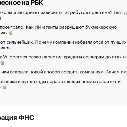
есное на РБК
ко ваш авторитет зависит от атрибутов престижа? Тест д
в
 проиграло. Как ИИ-агенты разрушают букмекерскую
рию
ют сильнейших. Почему компании избавляются от лучших
ников
к Wildberries резко нарастил кредиты селлерам до атак н
ики открыли новый способ вредить компаниям. Зачем им
оговики ищут доходы неработающих покупателей яхт и
р
рация ФНС