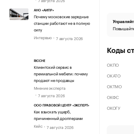
АНО «АИПР»
Почему московские зарядные
Управляйт
станции работают не в полную
Повышайте
силу
Интервью
7 августа 2026
Коды с
RICCHE
ОКПО
Клиентский сервис в
премиальной мебели: почему
ОКАТО
продают не продавцы
ОКТМО
Мнение эксперта
7 августа 2026
ОКФС
ООО ПРАВОВОЙ ЦЕНТР «ЭКСПЕРТ»
ОКОГУ
Как взыскать ущерб,
причиненный дропперами
Кейс
7 августа 2026