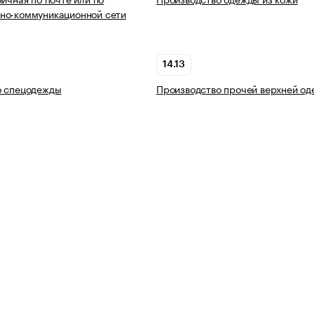
но-коммуникационной сети
14.13
о спецодежды
Производство прочей верхней о