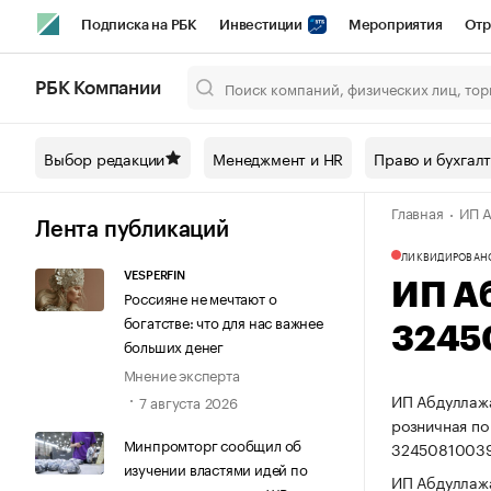
Подписка на РБК
Инвестиции
Мероприятия
Отр
Спорт
Школа управления РБК
РБК Образование
РБ
РБК Компании
Город
Стиль
Крипто
РБК Бизнес-среда
Дискусси
Выбор редакции
Менеджмент и HR
Право и бухгал
Спецпроекты СПб
Конференции СПб
Спецпроекты
Главная
ИП А
Технологии и медиа
Финансы
Рынок наличной валют
Лента публикаций
ЛИКВИДИРОВАН
VESPERFIN
ИП А
Россияне не мечтают о
богатстве: что для нас важнее
3245
больших денег
Мнение эксперта
ИП Абдуллажа
7 августа 2026
розничная по
Минпромторг сообщил об
3245081003
изучении властями идей по
ИП Абдуллажа