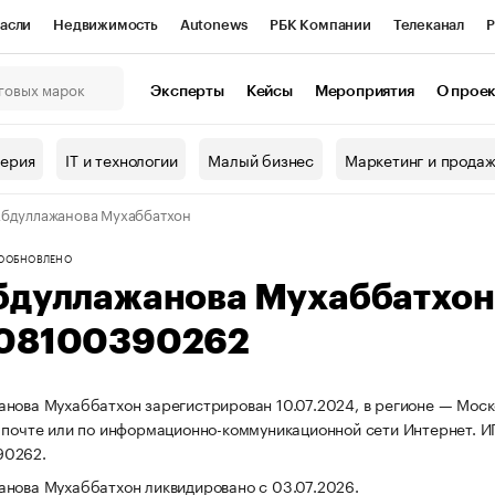
асли
Недвижимость
Autonews
РБК Компании
Телеканал
Р
К Курсы
РБК Life
Тренды
Визионеры
Национальные проекты
Эксперты
Кейсы
Мероприятия
О прое
онный клуб
Исследования
Кредитные рейтинги
Франшизы
Г
терия
IT и технологии
Малый бизнес
Маркетинг и прода
Проверка контрагентов
Политика
Экономика
Бизнес
бдуллажанова Мухаббатхон
ы
О
ОБНОВЛЕНО
бдуллажанова Мухаббатхон
08100390262
нова Мухаббатхон зарегистрирован 10.07.2024, в регионе — Моско
 почте или по информационно-коммуникационной сети Интернет. 
90262.
нова Мухаббатхон ликвидировано с 03.07.2026.