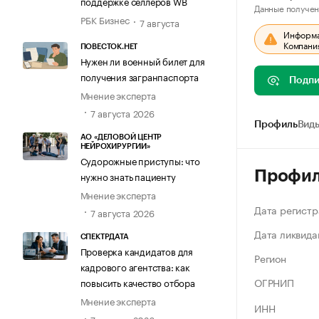
поддержке селлеров WB
Данные получен
РБК Бизнес
7 августа
Информац
Компания
ПОВЕСТОК.НЕТ
Нужен ли военный билет для
получения загранпаспорта
Подпи
Мнение эксперта
7 августа 2026
Профиль
Виды
АО «ДЕЛОВОЙ ЦЕНТР
НЕЙРОХИРУРГИИ»
Судорожные приступы: что
Профи
нужно знать пациенту
Мнение эксперта
Дата регистр
7 августа 2026
Дата ликвида
СПЕКТРДАТА
Проверка кандидатов для
Регион
кадрового агентства: как
ОГРНИП
повысить качество отбора
Мнение эксперта
ИНН
7 августа 2026