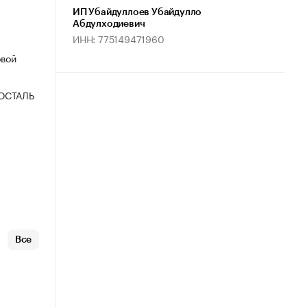
ИП Убайдуллоев Убайдулло
Абдулходиевич
ИНН: 775149471960
овой
ОСТАЛЬ
Все