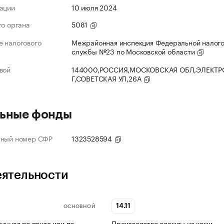
ации
10 июля 2024
го органа
5081
 налогового
Межрайонная инспекция Федеральной налог
службы №23 по Московской области
вой
144000,РОССИЯ,МОСКОВСКАЯ ОБЛ,ЭЛЕКТР
Г,СОВЕТСКАЯ УЛ,26А
ьные фонды
нный номер СФР
1323528594
еятельности
14.11
ОСНОВНОЙ
ничная по почте или по
Производство одежды из кожи