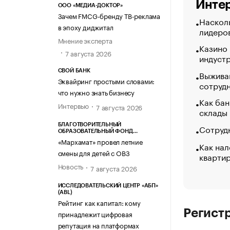
Интер
ООО «МЕДИА-ДОКТОР»
Зачем FMCG-бренду ТВ-реклама
Насколь
в эпоху диджитал
лидеро
Мнение эксперта
Казино
7 августа 2026
индуст
СВОЙ БАНК
Выжива
Эквайринг простыми словами:
сотруд
что нужно знать бизнесу
Как бан
Интервью
7 августа 2026
склады
БЛАГОТВОРИТЕЛЬНЫЙ
Сотрудн
ОБРАЗОВАТЕЛЬНЫЙ ФОНД
«МАРХАМАТ»
«Мархамат» провел летние
Как нал
смены для детей с ОВЗ
кварти
Новость
7 августа 2026
ИССЛЕДОВАТЕЛЬСКИЙ ЦЕНТР «АБП»
(ABL)
Рейтинг как капитал: кому
Регист
принадлежит цифровая
репутация на платформах