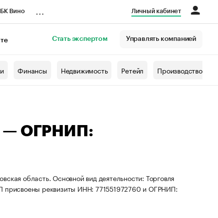
...
БК Вино
Личный кабинет
Стать экспертом
Управлять компанией
кте
азета
жи
Финансы
Недвижимость
Ретейл
Производство
 — ОГРНИП:
вская область. Основной вид деятельности: Торговля
ИП присвоены реквизиты ИНН: 771551972760 и ОГРНИП: