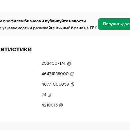
е профилем бизнеса и публикуйте новости
Получить дос
 узнаваемость и развивайте личный бренд на РБК
татистики
2034007174
46471559000
46771000059
24
4210015