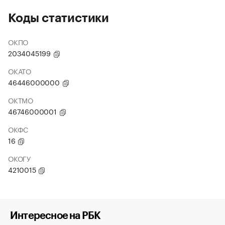
Коды статистики
ОКПО
2034045199
ОКАТО
46446000000
ОКТМО
46746000001
ОКФС
16
ОКОГУ
4210015
Интересное на РБК