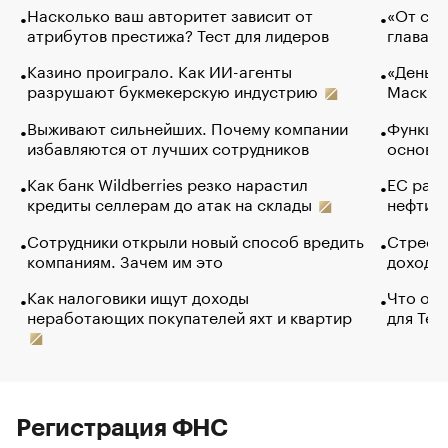
Насколько ваш авторитет зависит от
«От спо
атрибутов престижа? Тест для лидеров
глава к
Казино проиграло. Как ИИ-агенты
«Деньги
разрушают букмекерскую индустрию
Маск в 
Выживают сильнейших. Почему компании
Функции
избавляются от лучших сотрудников
основ э
Как банк Wildberries резко нарастил
ЕС раз
кредиты селлерам до атак на склады
нефти —
Сотрудники открыли новый способ вредить
Стресс 
компаниям. Зачем им это
доходов
Как налоговики ищут доходы
Что обв
неработающих покупателей яхт и квартир
для Tel
Регистрация ФНС