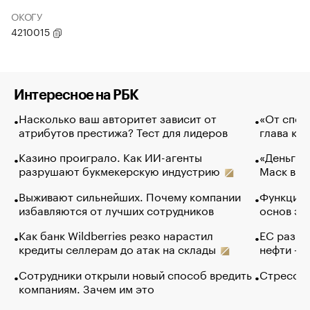
ОКОГУ
4210015
Интересное на РБК
Насколько ваш авторитет зависит от
«От спор
атрибутов престижа? Тест для лидеров
глава ко
Казино проиграло. Как ИИ-агенты
«Деньги б
разрушают букмекерскую индустрию
Маск в и
Выживают сильнейших. Почему компании
Функции 
избавляются от лучших сотрудников
основ эф
Как банк Wildberries резко нарастил
ЕС разре
кредиты селлерам до атак на склады
нефти — 
Сотрудники открыли новый способ вредить
Стресс о
компаниям. Зачем им это