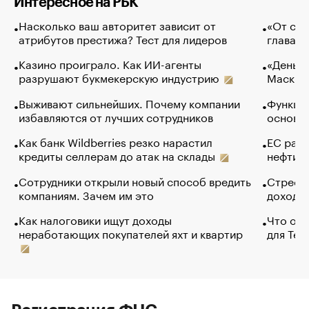
Интересное на РБК
Насколько ваш авторитет зависит от
«От спо
атрибутов престижа? Тест для лидеров
глава к
Казино проиграло. Как ИИ-агенты
«Деньги
разрушают букмекерскую индустрию
Маск в 
Выживают сильнейших. Почему компании
Функции
избавляются от лучших сотрудников
основ э
Как банк Wildberries резко нарастил
ЕС раз
кредиты селлерам до атак на склады
нефти —
Сотрудники открыли новый способ вредить
Стресс 
компаниям. Зачем им это
доходов
Как налоговики ищут доходы
Что обв
неработающих покупателей яхт и квартир
для Tel