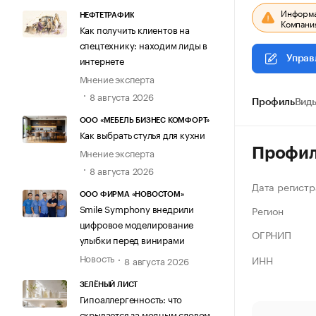
Информац
НЕФТЕТРАФИК
Компания
Как получить клиентов на
спецтехнику: находим лиды в
интернете
Управ
Мнение эксперта
8 августа 2026
Профиль
Виды
ООО «МЕБЕЛЬ БИЗНЕС КОМФОРТ»
Как выбрать стулья для кухни
Профи
Мнение эксперта
8 августа 2026
Дата регистр
ООО ФИРМА «НОВОСТОМ»
Smile Symphony внедрили
Регион
цифровое моделирование
ОГРНИП
улыбки перед винирами
Новость
ИНН
8 августа 2026
ЗЕЛЁНЫЙ ЛИСТ
Гипоаллергенность: что
скрывается за модным словом