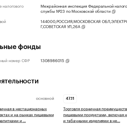
 налогового
Межрайонная инспекция Федеральной налог
службы №23 по Московской области
вой
144000,РОССИЯ,МОСКОВСКАЯ ОБЛ,ЭЛЕКТР
Г,СОВЕТСКАЯ УЛ,26А
ьные фонды
нный номер СФР
1308986015
еятельности
47.11
ОСНОВНОЙ
ничная в нестационарных
Торговля розничная преимущест
ектах и на рынках пищевыми
пищевыми продуктами, включая н
напитками и …
и табачными изделиями в не…