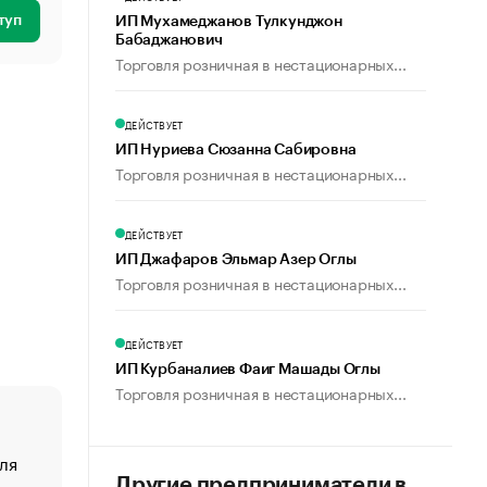
туп
ИП Мухамеджанов Тулкунджон
Бабаджанович
Торговля розничная в нестационарных...
ДЕЙСТВУЕТ
ИП Нуриева Сюзанна Сабировна
Торговля розничная в нестационарных...
ДЕЙСТВУЕТ
ИП Джафаров Эльмар Азер Оглы
Торговля розничная в нестационарных...
ДЕЙСТВУЕТ
ИП Курбаналиев Фаиг Машады Оглы
Торговля розничная в нестационарных...
ля
«От спорта тело стареет иначе». Как живет глава ко
создавшей GTA
Другие предприниматели в