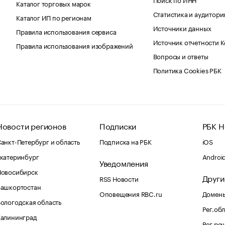
Каталог торговых марок
Статистика и аудитори
Каталог ИП по регионам
Источники данных
Правила использования сервиса
Источник отчетности 
Правила использования изображений
Вопросы и ответы
Политика Cookies РБК
Новости регионов
Подписки
РБК Н
анкт-Петербург и область
Подписка на РБК
iOS
катеринбург
Androi
Уведомления
Новосибирск
Други
RSS Новости
Башкортостан
Оповещения RBC.ru
Домены
ологодская область
Рег.об
Калининград
Рег.ре