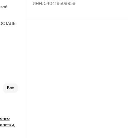
ИНН: 540419509959
овой
ОСТАЛЬ
Все
венно
апитки,