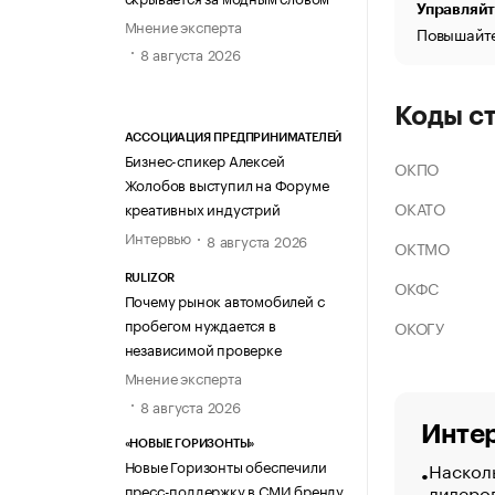
Управляйт
Мнение эксперта
Повышайте
8 августа 2026
Коды с
АССОЦИАЦИЯ ПРЕДПРИНИМАТЕЛЕЙ
Бизнес-спикер Алексей
ОКПО
Жолобов выступил на Форуме
ОКАТО
креативных индустрий
Интервью
8 августа 2026
ОКТМО
RULIZOR
ОКФС
Почему рынок автомобилей с
пробегом нуждается в
ОКОГУ
независимой проверке
Мнение эксперта
8 августа 2026
Интер
«НОВЫЕ ГОРИЗОНТЫ»
Новые Горизонты обеспечили
Насколь
лидеро
пресс-поддержку в СМИ бренду