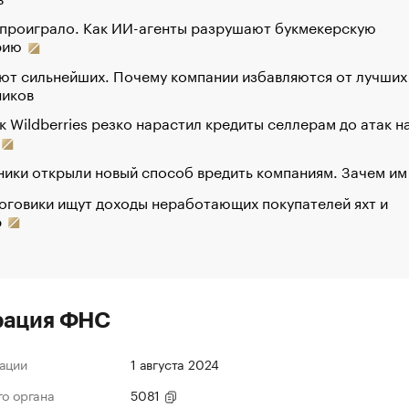
 проиграло. Как ИИ-агенты разрушают букмекерскую
рию
ют сильнейших. Почему компании избавляются от лучших
ников
к Wildberries резко нарастил кредиты селлерам до атак н
ики открыли новый способ вредить компаниям. Зачем им
оговики ищут доходы неработающих покупателей яхт и
р
рация ФНС
ации
1 августа 2024
го органа
5081