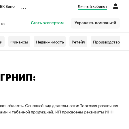
...
БК Вино
Личный кабинет
Стать экспертом
Управлять компанией
кте
азета
жи
Финансы
Недвижимость
Ретейл
Производство
ОГРНИП:
ая область. Основной вид деятельности: Торговля розничная
ками и табачной продукцией. ИП присвоены реквизиты ИНН: