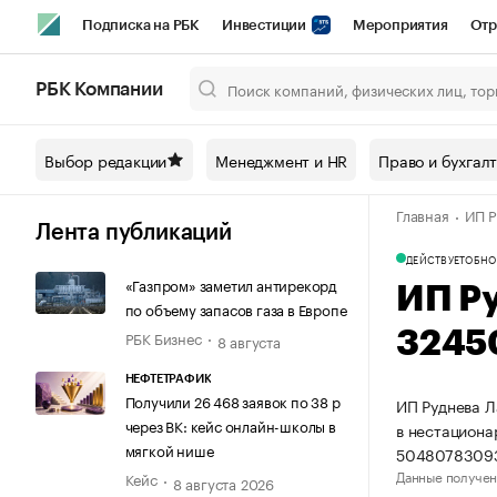
Подписка на РБК
Инвестиции
Мероприятия
Отр
Спорт
Школа управления РБК
РБК Образование
РБ
РБК Компании
Город
Стиль
Крипто
РБК Бизнес-среда
Дискусси
Выбор редакции
Менеджмент и HR
Право и бухгал
Спецпроекты СПб
Конференции СПб
Спецпроекты
Главная
ИП Р
Технологии и медиа
Финансы
Рынок наличной валют
Лента публикаций
ДЕЙСТВУЕТ
ОБНО
«Газпром» заметил антирекорд
ИП Р
по объему запасов газа в Европе
РБК Бизнес
3245
8 августа
НЕФТЕТРАФИК
Получили 26 468 заявок по 38 р
ИП Руднева Л
через ВК: кейс онлайн-школы в
в нестациона
мягкой нише
50480783093
Данные получен
Кейс
8 августа 2026