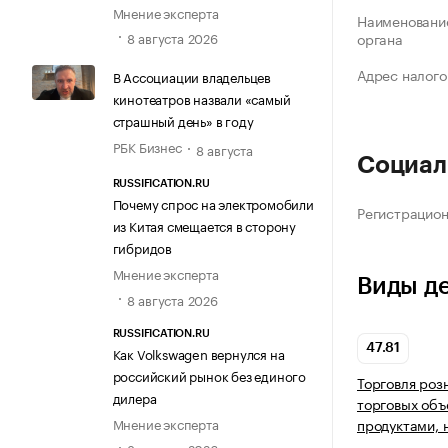
Мнение эксперта
Наименование
8 августа 2026
органа
Адрес налого
В Ассоциации владельцев
кинотеатров назвали «самый
страшный день» в году
РБК Бизнес
8 августа
Социал
RUSSIFICATION.RU
Почему спрос на электромобили
Регистрацио
из Китая смещается в сторону
гибридов
Мнение эксперта
Виды д
8 августа 2026
RUSSIFICATION.RU
47.81
Как Volkswagen вернулся на
российский рынок без единого
Торговля роз
дилера
торговых объ
Мнение эксперта
продуктами, 