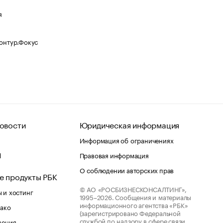
я
Контур.Фокус
овости
Юридическая информация
Информация об ограничениях
d
Правовая информация
О соблюдении авторских прав
е продукты РБК
© АО «РОСБИЗНЕСКОНСАЛТИНГ»,
 и хостинг
1995–2026.
Сообщения и материалы
информационного агентства «РБК»
лако
(зарегистрировано Федеральной
службой по надзору в сфере связи,
шения