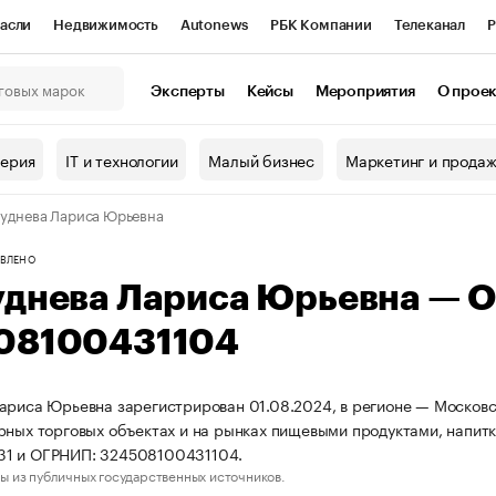
асли
Недвижимость
Autonews
РБК Компании
Телеканал
Р
К Курсы
РБК Life
Тренды
Визионеры
Национальные проекты
Эксперты
Кейсы
Мероприятия
О прое
онный клуб
Исследования
Кредитные рейтинги
Франшизы
Г
терия
IT и технологии
Малый бизнес
Маркетинг и прода
Проверка контрагентов
Политика
Экономика
Бизнес
уднева Лариса Юрьевна
ы
ВЛЕНО
уднева Лариса Юрьевна — 
08100431104
ариса Юрьевна зарегистрирован 01.08.2024, в регионе — Московск
рных торговых объектах и на рынках пищевыми продуктами, напит
1 и ОГРНИП: 324508100431104.
ы из публичных государственных источников.