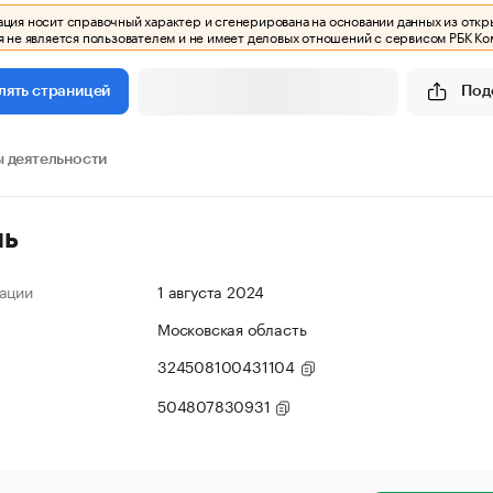
ия носит справочный характер и сгенерирована на основании данных из откр
 не является пользователем и не имеет деловых отношений с сервисом РБК Ко
Под
лять страницей
 деятельности
ль
ации
1 августа 2024
Московская область
324508100431104
504807830931