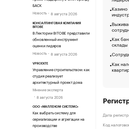
БАСК
Казино
Новость
индуст
8 августа 2026
Выжива
КОНСАЛТИНГОВАЯ КОМПАНИЯ
BITOBE
сотруд
В Лектории BITOBE представили
Как бан
обновленный инструмент
склады
оценки лидеров
Новость
Сотрудн
8 августа 2026
Как нал
VPROEKTE
кварти
Управление строительством: как
студия реализует
архитектурный проект дома
Мнение эксперта
8 августа 2026
Регист
ООО «МАЛЛЕНОМ СИСТЕМС»
Как выбрать систему для
Дата регистр
сериализации и агрегации на
Код налогово
производстве