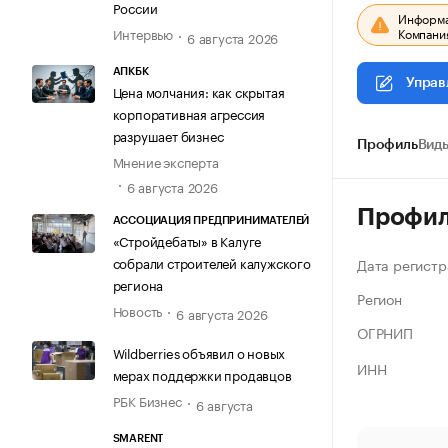
России
Информац
Компания
Интервью
6 августа 2026
АПКБК
Управ
Цена молчания: как скрытая
корпоративная агрессия
разрушает бизнес
Профиль
Виды
Мнение эксперта
6 августа 2026
Профи
АССОЦИАЦИЯ ПРЕДПРИНИМАТЕЛЕЙ
«Стройдебаты» в Калуге
собрали строителей калужского
Дата регистр
региона
Регион
Новость
6 августа 2026
ОГРНИП
Wildberries объявил о новых
ИНН
мерах поддержки продавцов
РБК Бизнес
6 августа
SMARENT