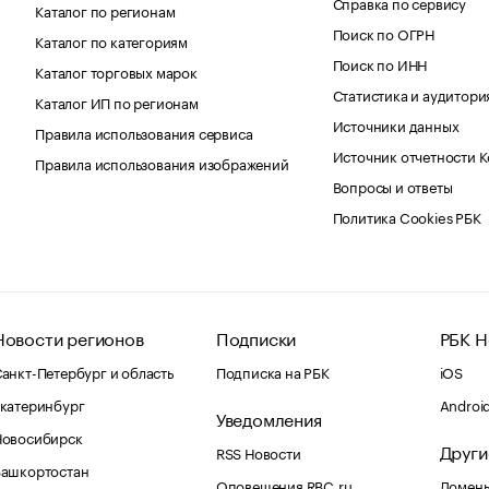
Справка по сервису
Каталог по регионам
Поиск по ОГРН
Каталог по категориям
Поиск по ИНН
Каталог торговых марок
Статистика и аудитори
Каталог ИП по регионам
Источники данных
Правила использования сервиса
Источник отчетности 
Правила использования изображений
Вопросы и ответы
Политика Cookies РБК
Новости регионов
Подписки
РБК Н
анкт-Петербург и область
Подписка на РБК
iOS
катеринбург
Androi
Уведомления
Новосибирск
Други
RSS Новости
Башкортостан
Оповещения RBC.ru
Домены