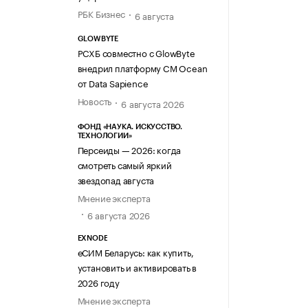
РБК Бизнес
6 августа
GLOWBYTE
РСХБ совместно с GlowByte
внедрил платформу CM Ocean
от Data Sapience
Новость
6 августа 2026
ФОНД «НАУКА. ИСКУССТВО.
ТЕХНОЛОГИИ»
Персеиды — 2026: когда
смотреть самый яркий
звездопад августа
Мнение эксперта
6 августа 2026
EXNODE
еСИМ Беларусь: как купить,
установить и активировать в
2026 году
Мнение эксперта