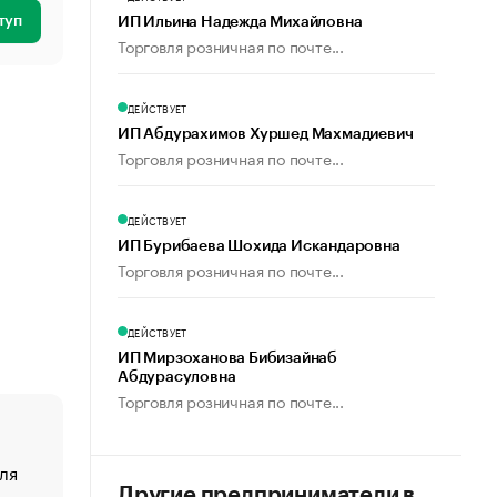
туп
ИП Ильина Надежда Михайловна
Торговля розничная по почте...
ДЕЙСТВУЕТ
ИП Абдурахимов Хуршед Махмадиевич
Торговля розничная по почте...
ДЕЙСТВУЕТ
ИП Бурибаева Шохида Искандаровна
Торговля розничная по почте...
ДЕЙСТВУЕТ
ИП Мирзоханова Бибизайнаб
Абдурасуловна
Торговля розничная по почте...
ля
«От спорта тело стареет иначе». Как живет глава ко
создавшей GTA
Другие предприниматели в