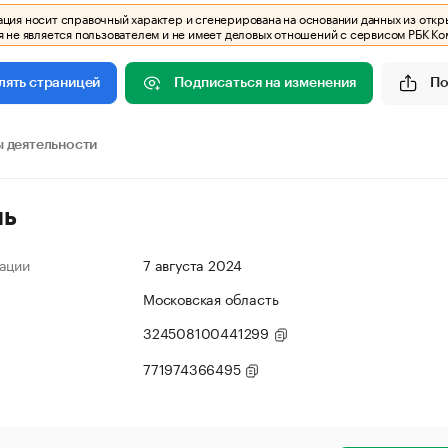
ия носит справочный характер и сгенерирована на основании данных из откр
 не является пользователем и не имеет деловых отношений с сервисом РБК Ко
Подписаться на изменения
По
лять страницей
 деятельности
ль
ации
7 августа 2024
Московская область
324508100441299
771974366495