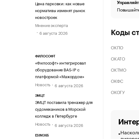
Цена парковки: как новые
Управляйт
Повышайте
нормативы изменят рынок
новостроек
Мнение эксперта
Коды с
6 августа 2026
ОКПО
ФИЛОСОФТ
ОКАТО
«Философт» интегрировал
ОКТМО
оборудование BAS-IP с
платформой «Мажордом»
ОКФС
Новость
6 августа 2026
ОКОГУ
ЭМЦТ
ЭМЦТ поставила тренажер для
судомехаников в Морской
колледж в Петербурге
Интер
Новость
6 августа 2026
Насколь
ESIM365
лидеро