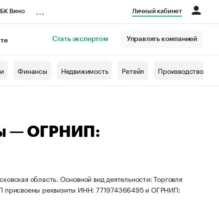
...
БК Вино
Личный кабинет
Стать экспертом
Управлять компанией
кте
азета
жи
Финансы
Недвижимость
Ретейл
Производство
лы — ОГРНИП:
ковская область. Основной вид деятельности: Торговля
ИП присвоены реквизиты ИНН: 771974366495 и ОГРНИП: