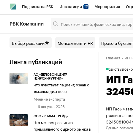
Подписка на РБК
Инвестиции
Мероприятия
Отр
Спорт
Школа управления РБК
РБК Образование
РБ
РБК Компании
Город
Стиль
Крипто
РБК Бизнес-среда
Дискусси
Выбор редакции
Менеджмент и HR
Право и бухгал
Спецпроекты СПб
Конференции СПб
Спецпроекты
Главная
ИП Г
Технологии и медиа
Финансы
Рынок наличной валют
Лента публикаций
ДЕЙСТВУЕТ
ОБНО
АО «ДЕЛОВОЙ ЦЕНТР
ИП Г
НЕЙРОХИРУРГИИ»
Что чувствует пациент, узнав о
3245
тяжелом диагнозе
Мнение эксперта
6 августа 2026
ИП Гасымзаде
розничная по
ООО «РЕММА ТРЕЙД»
32450810044
Что мешает развитию
Данные получен
премиального сырного рынка в