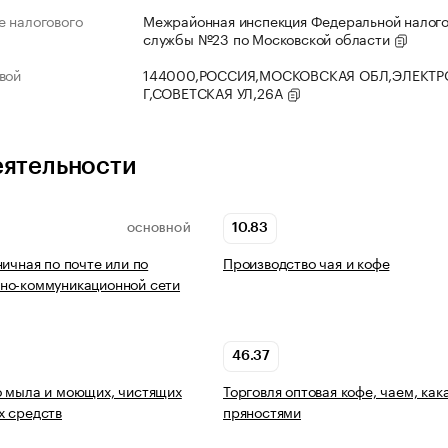
 налогового
Межрайонная инспекция Федеральной налог
службы №23 по Московской области
вой
144000,РОССИЯ,МОСКОВСКАЯ ОБЛ,ЭЛЕКТР
Г,СОВЕТСКАЯ УЛ,26А
еятельности
10.83
ОСНОВНОЙ
ничная по почте или по
Производство чая и кофе
но-коммуникационной сети
46.37
 мыла и моющих, чистящих
Торговля оптовая кофе, чаем, как
х средств
пряностями