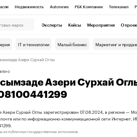
асли
Недвижимость
Autonews
РБК Компании
Телеканал
Р
К Курсы
РБК Life
Тренды
Визионеры
Национальные проекты
Эксперты
Кейсы
Мероприятия
О прое
онный клуб
Исследования
Кредитные рейтинги
Франшизы
Г
терия
IT и технологии
Малый бизнес
Маркетинг и прода
Проверка контрагентов
Политика
Экономика
Бизнес
асымзаде Азери Сурхай Оглы
ы
ВЛЕНО
асымзаде Азери Сурхай Ог
08100441299
 Азери Сурхай Оглы зарегистрирован 07.08.2024, в регионе — Мос
 почте или по информационно-коммуникационной сети Интернет. 
1299.
ы из публичных государственных источников.