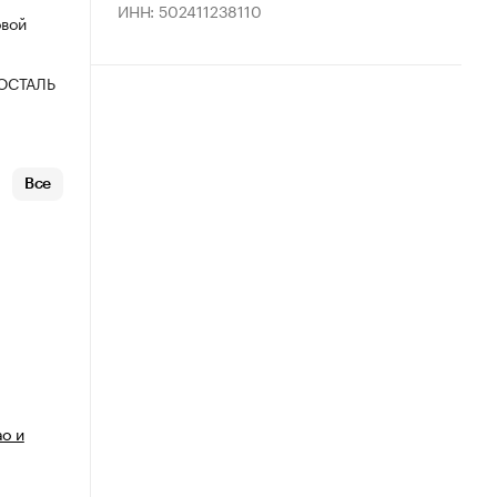
ИНН: 502411238110
овой
ОСТАЛЬ
Все
ао и