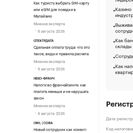
Как туристу выбрать SIM-карту
Казино
или eSIM для поездки в
индуст
Малайзию
Мнение эксперта
Выжива
сотруд
6 августа 2026
Как бан
СПЕКТРДАТА
склады
Сдельная оплата труда: что это
такое, виды и правила расчета
Сотрудн
Мнение эксперта
Как нал
6 августа 2026
кварти
НЕКО-ФРАНЧ
Налоги во франчайзинге: как
платить меньше и не нарушать
закон
Регист
Мнение эксперта
6 августа 2026
Дата регистр
OWL | СОВА
Код налогово
Новый сотрудник как клиент: