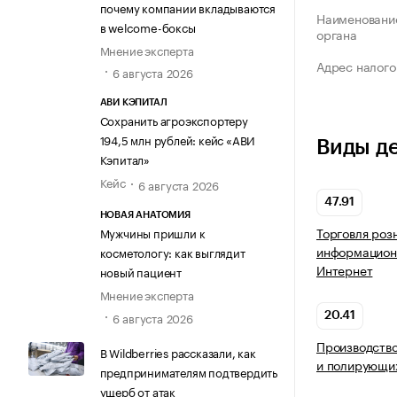
почему компании вкладываются
Наименование
в welcome-боксы
органа
Мнение эксперта
Адрес налого
6 августа 2026
АВИ КЭПИТАЛ
Сохранить агроэкспортеру
194,5 млн рублей: кейс «АВИ
Виды д
Кэпитал»
Кейс
6 августа 2026
47.91
НОВАЯ АНАТОМИЯ
Торговля роз
Мужчины пришли к
информацион
косметологу: как выглядит
Интернет
новый пациент
Мнение эксперта
6 августа 2026
20.41
Производство
В Wildberries рассказали, как
и полирующи
предпринимателям подтвердить
ущерб от атак