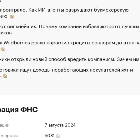
 проиграло. Как ИИ-агенты разрушают букмекерскую
рию
ют сильнейших. Почему компании избавляются от лучших
ников
к Wildberries резко нарастил кредиты селлерам до атак н
ики открыли новый способ вредить компаниям. Зачем им
оговики ищут доходы неработающих покупателей яхт и
р
рация ФНС
ации
7 августа 2024
го органа
5081