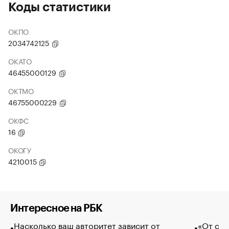
Коды статистики
ОКПО
2034742125
ОКАТО
46455000129
ОКТМО
46755000229
ОКФС
16
ОКОГУ
4210015
Интересное на РБК
Насколько ваш авторитет зависит от
«От спо