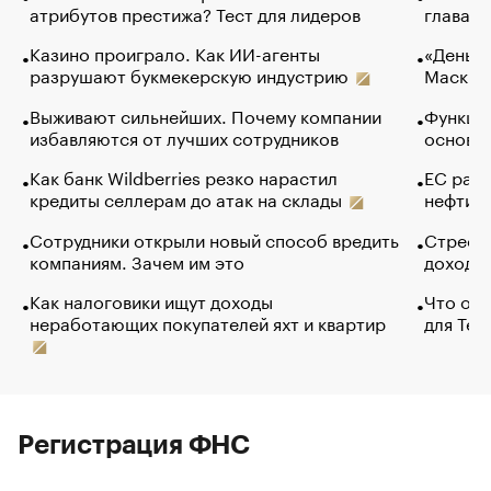
атрибутов престижа? Тест для лидеров
глава к
Казино проиграло. Как ИИ-агенты
«Деньги
разрушают букмекерскую индустрию
Маск в 
Выживают сильнейших. Почему компании
Функции
избавляются от лучших сотрудников
основ э
Как банк Wildberries резко нарастил
ЕС раз
кредиты селлерам до атак на склады
нефти —
Сотрудники открыли новый способ вредить
Стресс 
компаниям. Зачем им это
доходов
Как налоговики ищут доходы
Что обв
неработающих покупателей яхт и квартир
для Tel
Регистрация ФНС