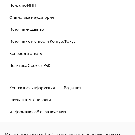
Поиск по ИНН
Статистика и аудитория
Источники данных
Источник отчетности Контур.Фокус
Вопросы и ответы
Политика Cookies РБК
Контактная информация
Редакция
Рассылка РБК Новости
Информация об ограничениях
Правовая информация
О соблюдении авторских прав
Мы используем cookie. Это позволяет нам анализировать
© АО «РОСБИЗНЕСКОНСАЛТИНГ»,
1995–2026.
Сообщения