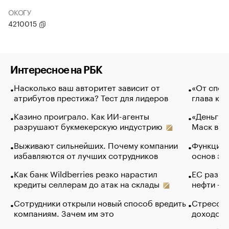
ОКОГУ
4210015
Интересное на РБК
Насколько ваш авторитет зависит от
«От спор
атрибутов престижа? Тест для лидеров
глава ко
Казино проиграло. Как ИИ-агенты
«Деньги б
разрушают букмекерскую индустрию
Маск в и
Выживают сильнейших. Почему компании
Функции 
избавляются от лучших сотрудников
основ эф
Как банк Wildberries резко нарастил
ЕС разре
кредиты селлерам до атак на склады
нефти — 
Сотрудники открыли новый способ вредить
Стресс о
компаниям. Зачем им это
доходов 