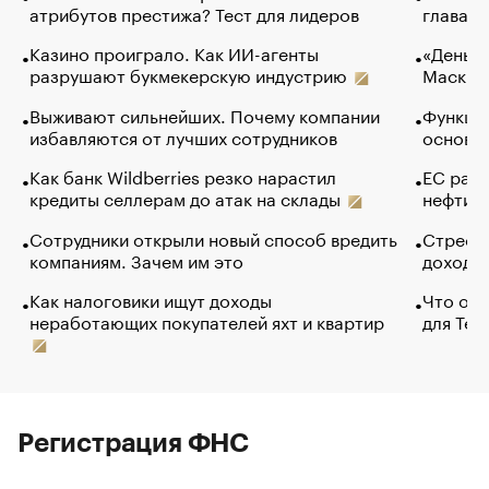
атрибутов престижа? Тест для лидеров
глава к
Казино проиграло. Как ИИ-агенты
«Деньги
разрушают букмекерскую индустрию
Маск в 
Выживают сильнейших. Почему компании
Функции
избавляются от лучших сотрудников
основ э
Как банк Wildberries резко нарастил
ЕС раз
кредиты селлерам до атак на склады
нефти —
Сотрудники открыли новый способ вредить
Стресс 
компаниям. Зачем им это
доходов
Как налоговики ищут доходы
Что обв
неработающих покупателей яхт и квартир
для Tel
Регистрация ФНС