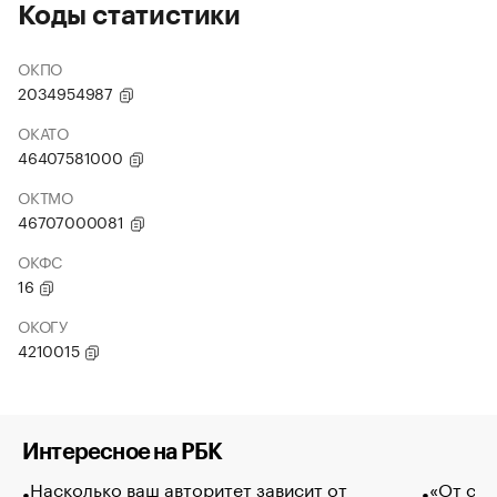
Коды статистики
ОКПО
2034954987
ОКАТО
46407581000
ОКТМО
46707000081
ОКФС
16
ОКОГУ
4210015
Интересное на РБК
Насколько ваш авторитет зависит от
«От спо