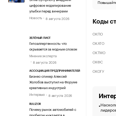
Повышайте
цифровое моделирование
улыбки перед винирами
Новость
8 августа 2026
Коды с
ОКПО
ЗЕЛЁНЫЙ ЛИСТ
ОКАТО
Гипоаллергенность: что
скрывается за модным словом
ОКТМО
Мнение эксперта
ОКФС
8 августа 2026
ОКОГУ
АССОЦИАЦИЯ ПРЕДПРИНИМАТЕЛЕЙ
Бизнес-спикер Алексей
Жолобов выступил на Форуме
креативных индустрий
Интервью
8 августа 2026
Интер
Насколь
RULIZOR
лидеро
Почему рынок автомобилей с
пробегом нуждается в