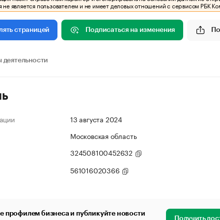
 не является пользователем и не имеет деловых отношений с сервисом РБК Ко
Подписаться на изменения
По
лять страницей
 деятельности
ль
ации
13 августа 2024
Московская область
324508100452632
561016020366
е профилем бизнеса и публикуйте новости
Получить дос