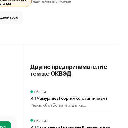
Редактировать описание
мпании.
делиться
Другие предприниматели с
тем же ОКВЭД
ДЕЙСТВУЕТ
ИП Чамурлиев Георгий Константинович
Резка, обработка и отделка...
ДЕЙСТВУЕТ
туп
ИП Захарченко Екатерина Владимировна