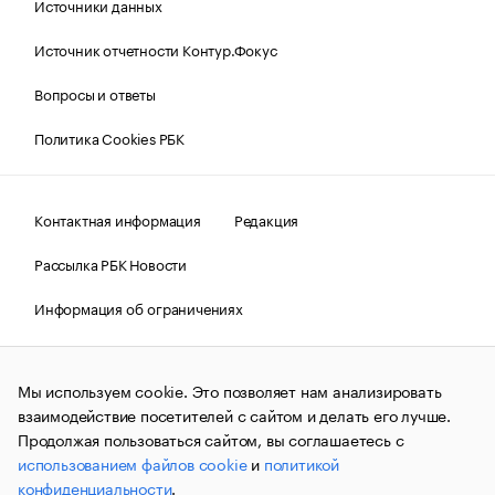
Источники данных
Источник отчетности Контур.Фокус
Вопросы и ответы
Политика Cookies РБК
Контактная информация
Редакция
Рассылка РБК Новости
Информация об ограничениях
Правовая информация
О соблюдении авторских прав
Мы используем cookie. Это позволяет нам анализировать
© АО «РОСБИЗНЕСКОНСАЛТИНГ»,
1995–2026.
Сообщения
и материалы информационного агентства «РБК»
взаимодействие посетителей с сайтом и делать его лучше.
(зарегистрировано Федеральной службой по надзору в сфере
Продолжая пользоваться сайтом, вы соглашаетесь с
связи, информационных технологий и массовых
использованием файлов cookie
и
политикой
коммуникаций (Роскомнадзор) 09.12.2015 за номером ИА
№ФС77-63848) сопровождаются пометкой «РБК». Отдельные
конфиденциальности
.