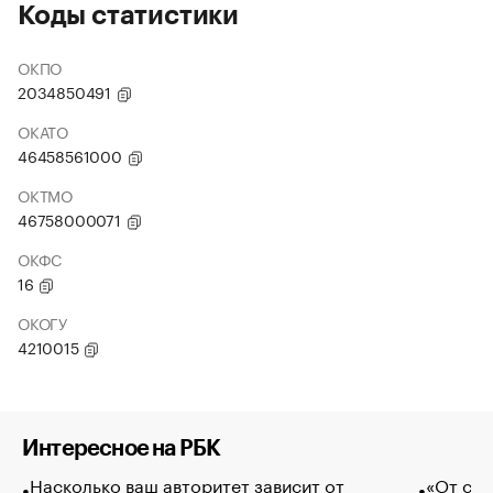
Коды статистики
ОКПО
2034850491
ОКАТО
46458561000
ОКТМО
46758000071
ОКФС
16
ОКОГУ
4210015
Интересное на РБК
Насколько ваш авторитет зависит от
«От спо