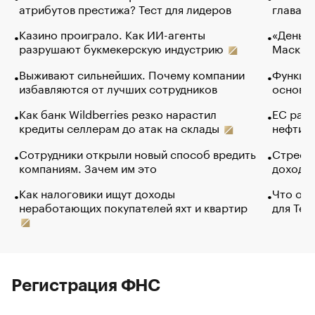
атрибутов престижа? Тест для лидеров
глава к
Казино проиграло. Как ИИ-агенты
«Деньги
разрушают букмекерскую индустрию
Маск в 
Выживают сильнейших. Почему компании
Функции
избавляются от лучших сотрудников
основ э
Как банк Wildberries резко нарастил
ЕС раз
кредиты селлерам до атак на склады
нефти —
Сотрудники открыли новый способ вредить
Стресс 
компаниям. Зачем им это
доходов
Как налоговики ищут доходы
Что обв
неработающих покупателей яхт и квартир
для Tel
Регистрация ФНС