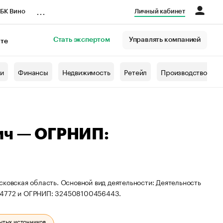
...
БК Вино
Личный кабинет
Стать экспертом
Управлять компанией
кте
азета
жи
Финансы
Недвижимость
Ретейл
Производство
ич — ОГРНИП:
сковская область. Основной вид деятельности: Деятельность
194772 и ОГРНИП: 324508100456443.
ытых источников.