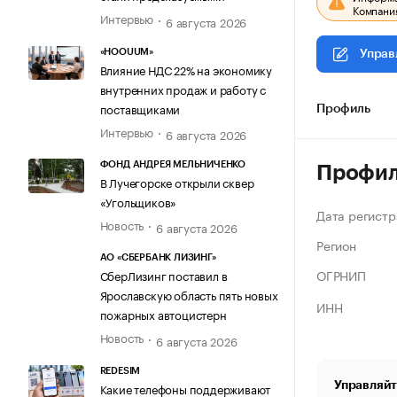
Компания
Интервью
6 августа 2026
«HOOUUM»
Управ
Влияние НДС 22% на экономику
внутренних продаж и работу с
поставщиками
Профиль
Интервью
6 августа 2026
ФОНД АНДРЕЯ МЕЛЬНИЧЕНКО
Профи
В Лучегорске открыли сквер
«Угольщиков»
Дата регистр
Новость
6 августа 2026
Регион
АО «СБЕРБАНК ЛИЗИНГ»
ОГРНИП
СберЛизинг поставил в
Ярославскую область пять новых
ИНН
пожарных автоцистерн
Новость
6 августа 2026
REDESIM
Управляйт
Какие телефоны поддерживают