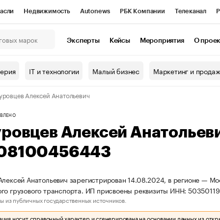
асли
Недвижимость
Autonews
РБК Компании
Телеканал
Р
К Курсы
РБК Life
Тренды
Визионеры
Национальные проекты
Эксперты
Кейсы
Мероприятия
О прое
онный клуб
Исследования
Кредитные рейтинги
Франшизы
Г
терия
IT и технологии
Малый бизнес
Маркетинг и прода
Проверка контрагентов
Политика
Экономика
Бизнес
уровцев Алексей Анатольевич
ы
ВЛЕНО
уровцев Алексей Анатольев
08100456443
Алексей Анатольевич зарегистрирован 14.08.2024, в регионе — Мо
го грузового транспорта. ИП присвоены реквизиты ИНН: 503501
ы из публичных государственных источников.
ия носит справочный характер и сгенерирована на основании данных из откр