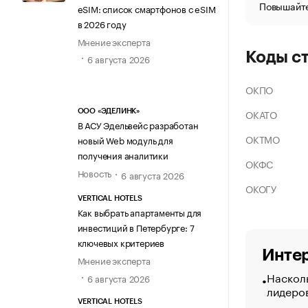
Повышайте
eSIM: список смартфонов с eSIM
в 2026 году
Мнение эксперта
Коды с
6 августа 2026
ОКПО
ОКАТО
ООО «ЭДЕЛИНК»
В АСУ Эдельвейс разработан
ОКТМО
новый Web модуль для
получения аналитики
ОКФС
Новость
6 августа 2026
ОКОГУ
VERTICAL HOTELS
Как выбрать апартаменты для
инвестиций в Петербурге: 7
ключевых критериев
Интер
Мнение эксперта
Насколь
6 августа 2026
лидеро
VERTICAL HOTELS