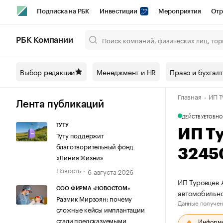
Подписка на РБК
Инвестиции
Мероприятия
Отр
Спорт
Школа управления РБК
РБК Образование
РБ
РБК Компании
Город
Стиль
Крипто
РБК Бизнес-среда
Дискусси
Выбор редакции
Менеджмент и HR
Право и бухгал
Спецпроекты СПб
Конференции СПб
Спецпроекты
Главная
ИП Т
Технологии и медиа
Финансы
Рынок наличной валют
Лента публикаций
ДЕЙСТВУЕТ
ОБНО
ТУТУ
ИП Т
Туту поддержит
благотворительный фонд
3245
«Линия Жизни»
Новость
6 августа 2026
ИП Туровцев 
ООО ФИРМА «НОВОСТОМ»
автомобильно
Размик Мирзоян: почему
Данные получен
сложные кейсы имплантации
стали предсказуемыми
Информац