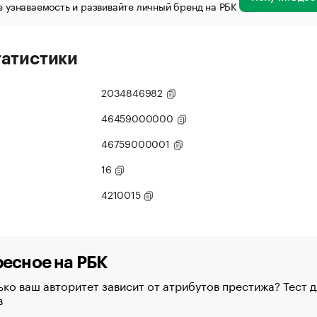
 узнаваемость и развивайте личный бренд на РБК
татистики
2034846982
46459000000
46759000001
16
4210015
есное на РБК
ко ваш авторитет зависит от атрибутов престижа? Тест д
в