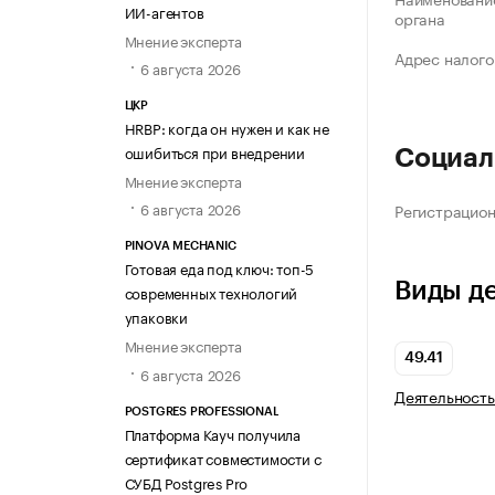
ИИ-агентов
органа
Мнение эксперта
Адрес налого
6 августа 2026
ЦКР
HRBP: когда он нужен и как не
ошибиться при внедрении
Социал
Мнение эксперта
6 августа 2026
Регистрацио
PINOVA MECHANIC
Готовая еда под ключ: топ-5
Виды д
современных технологий
упаковки
Мнение эксперта
49.41
6 августа 2026
Деятельность
POSTGRES PROFESSIONAL
Платформа Кауч получила
сертификат совместимости с
СУБД Postgres Pro