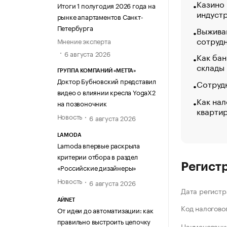
Казино
Итоги 1 полугодия 2026 года на
индуст
рынке апартаментов Санкт-
Петербурга
Выжива
сотруд
Мнение эксперта
6 августа 2026
Как бан
склады
ГРУППА КОМПАНИЙ «МЕТТА»
Доктор Бубновский представил
Сотрудн
видео о влиянии кресла YogaX2
Как нал
на позвоночник
кварти
Новость
6 августа 2026
LAMODA
Lamoda впервые раскрыла
критерии отбора в раздел
Регист
«Российские дизайнеры»
Новость
6 августа 2026
Дата регистр
АЙNET
Код налогово
От идеи до автоматизации: как
правильно выстроить цепочку
Наименование