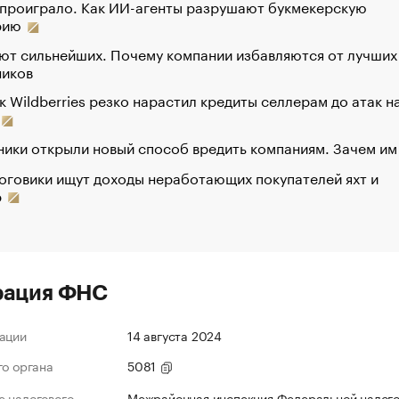
 проиграло. Как ИИ-агенты разрушают букмекерскую
рию
ют сильнейших. Почему компании избавляются от лучших
ников
к Wildberries резко нарастил кредиты селлерам до атак н
ики открыли новый способ вредить компаниям. Зачем им
оговики ищут доходы неработающих покупателей яхт и
р
рация ФНС
ации
14 августа 2024
го органа
5081
 налогового
Межрайонная инспекция Федеральной налог