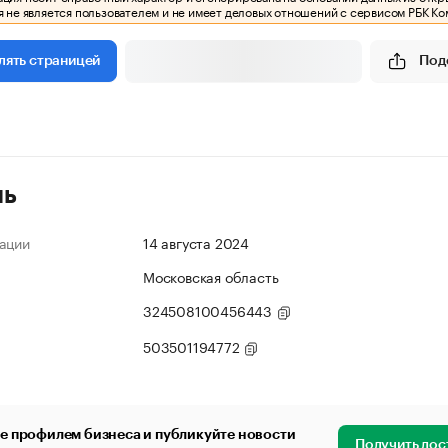
 не является пользователем и не имеет деловых отношений с сервисом РБК Ко
Под
лять страницей
ль
ации
14 августа 2024
Московская область
324508100456443
503501194772
е профилем бизнеса и публикуйте новости
Получить дос