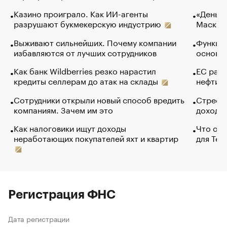
Казино проиграло. Как ИИ-агенты
«Деньги
разрушают букмекерскую индустрию
Маск в 
Выживают сильнейших. Почему компании
Функции
избавляются от лучших сотрудников
основ э
Как банк Wildberries резко нарастил
ЕС раз
кредиты селлерам до атак на склады
нефти —
Сотрудники открыли новый способ вредить
Стресс 
компаниям. Зачем им это
доходов
Как налоговики ищут доходы
Что обв
неработающих покупателей яхт и квартир
для Tel
Регистрация ФНС
Дата регистрации