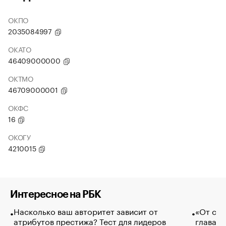
ОКПО
2035084997
ОКАТО
46409000000
ОКТМО
46709000001
ОКФС
16
ОКОГУ
4210015
Интересное на РБК
Насколько ваш авторитет зависит от
«От спо
атрибутов престижа? Тест для лидеров
глава к