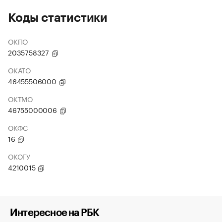
Коды статистики
ОКПО
2035758327
ОКАТО
46455506000
ОКТМО
46755000006
ОКФС
16
ОКОГУ
4210015
Интересное на РБК