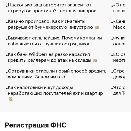
Насколько ваш авторитет зависит от
«От спо
атрибутов престижа? Тест для лидеров
глава к
Казино проиграло. Как ИИ-агенты
«Деньги
разрушают букмекерскую индустрию
Маск в 
Выживают сильнейших. Почему компании
Функции
избавляются от лучших сотрудников
основ э
Как банк Wildberries резко нарастил
ЕС раз
кредиты селлерам до атак на склады
нефти —
Сотрудники открыли новый способ вредить
Стресс 
компаниям. Зачем им это
доходов
Как налоговики ищут доходы
Что обв
неработающих покупателей яхт и квартир
для Tel
Регистрация ФНС