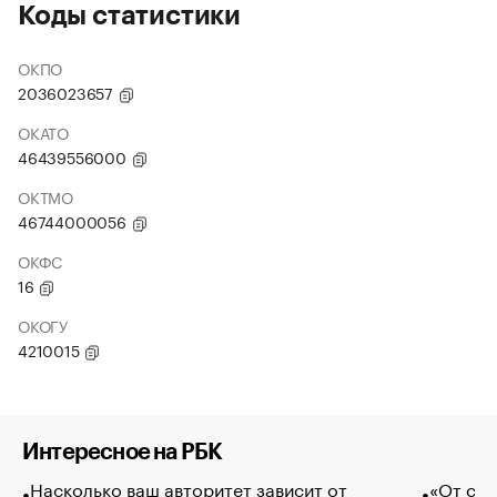
Коды статистики
ОКПО
2036023657
ОКАТО
46439556000
ОКТМО
46744000056
ОКФС
16
ОКОГУ
4210015
Интересное на РБК
Насколько ваш авторитет зависит от
«От спо