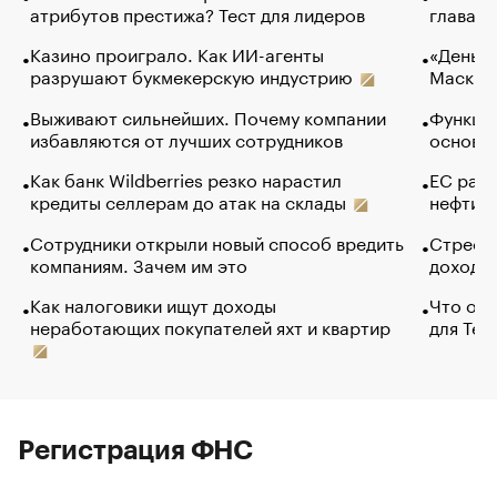
атрибутов престижа? Тест для лидеров
глава к
Казино проиграло. Как ИИ-агенты
«Деньги
разрушают букмекерскую индустрию
Маск в 
Выживают сильнейших. Почему компании
Функции
избавляются от лучших сотрудников
основ э
Как банк Wildberries резко нарастил
ЕС раз
кредиты селлерам до атак на склады
нефти —
Сотрудники открыли новый способ вредить
Стресс 
компаниям. Зачем им это
доходов
Как налоговики ищут доходы
Что обв
неработающих покупателей яхт и квартир
для Tel
Регистрация ФНС