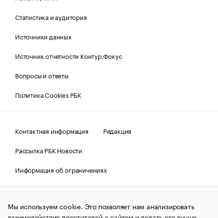
Статистика и аудитория
Источники данных
Источник отчетности Контур.Фокус
Вопросы и ответы
Политика Cookies РБК
Контактная информация
Редакция
Рассылка РБК Новости
Информация об ограничениях
Правовая информация
О соблюдении авторских прав
Мы используем cookie. Это позволяет нам анализировать
© АО «РОСБИЗНЕСКОНСАЛТИНГ»,
1995–2026.
Сообщения
и материалы информационного агентства «РБК»
взаимодействие посетителей с сайтом и делать его лучше.