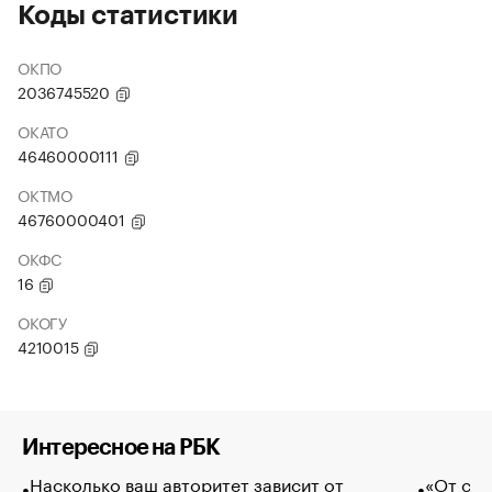
Коды статистики
ОКПО
2036745520
ОКАТО
46460000111
ОКТМО
46760000401
ОКФС
16
ОКОГУ
4210015
Интересное на РБК
Насколько ваш авторитет зависит от
«От спо