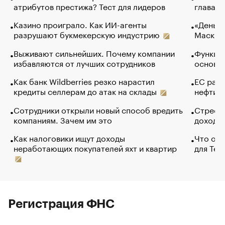
атрибутов престижа? Тест для лидеров
глава к
Казино проиграло. Как ИИ-агенты
«Деньги
разрушают букмекерскую индустрию
Маск в 
Выживают сильнейших. Почему компании
Функции
избавляются от лучших сотрудников
основ э
Как банк Wildberries резко нарастил
ЕС раз
кредиты селлерам до атак на склады
нефти —
Сотрудники открыли новый способ вредить
Стресс 
компаниям. Зачем им это
доходов
Как налоговики ищут доходы
Что обв
неработающих покупателей яхт и квартир
для Tel
Регистрация ФНС