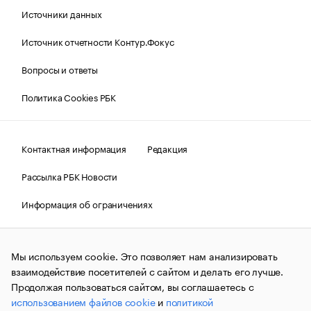
Источники данных
Источник отчетности Контур.Фокус
Вопросы и ответы
Политика Cookies РБК
Контактная информация
Редакция
Рассылка РБК Новости
Информация об ограничениях
Правовая информация
О соблюдении авторских прав
Мы используем cookie. Это позволяет нам анализировать
© АО «РОСБИЗНЕСКОНСАЛТИНГ»,
1995–2026.
Сообщения
и материалы информационного агентства «РБК»
взаимодействие посетителей с сайтом и делать его лучше.
(зарегистрировано Федеральной службой по надзору в сфере
Продолжая пользоваться сайтом, вы соглашаетесь с
связи, информационных технологий и массовых
использованием файлов cookie
и
политикой
коммуникаций (Роскомнадзор) 09.12.2015 за номером ИА