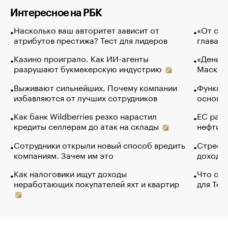
Интересное на РБК
Насколько ваш авторитет зависит от
«От спо
атрибутов престижа? Тест для лидеров
глава к
Казино проиграло. Как ИИ-агенты
«Деньги
разрушают букмекерскую индустрию
Маск в 
Выживают сильнейших. Почему компании
Функции
избавляются от лучших сотрудников
основ э
Как банк Wildberries резко нарастил
ЕС раз
кредиты селлерам до атак на склады
нефти —
Сотрудники открыли новый способ вредить
Стресс 
компаниям. Зачем им это
доходов
Как налоговики ищут доходы
Что обв
неработающих покупателей яхт и квартир
для Tel