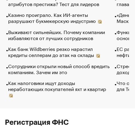
атрибутов престижа? Тест для лидеров
глава к
Казино проиграло. Как ИИ-агенты
«Деньги
разрушают букмекерскую индустрию
Маск в 
Выживают сильнейших. Почему компании
Функции
избавляются от лучших сотрудников
основ э
Как банк Wildberries резко нарастил
ЕС раз
кредиты селлерам до атак на склады
нефти —
Сотрудники открыли новый способ вредить
Стресс 
компаниям. Зачем им это
доходов
Как налоговики ищут доходы
Что обв
неработающих покупателей яхт и квартир
для Tel
Регистрация ФНС