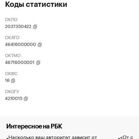
Коды статистики
ОКПО
2037350422
ОКАТО
46416000000
ОКТМО
46716000001
ОКФС
16
ОКОГУ
4210015
Интересное на РБК
Насколько ваш авторитет зависит от
«От спо