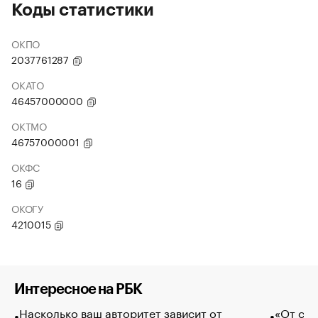
Коды статистики
ОКПО
2037761287
ОКАТО
46457000000
ОКТМО
46757000001
ОКФС
16
ОКОГУ
4210015
Интересное на РБК
Насколько ваш авторитет зависит от
«От спо