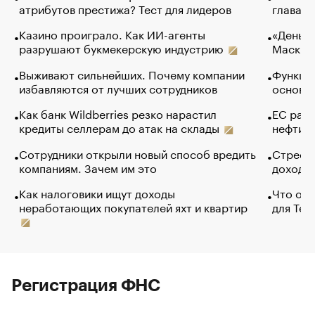
атрибутов престижа? Тест для лидеров
глава к
Казино проиграло. Как ИИ-агенты
«Деньги
разрушают букмекерскую индустрию
Маск в 
Выживают сильнейших. Почему компании
Функции
избавляются от лучших сотрудников
основ э
Как банк Wildberries резко нарастил
ЕС раз
кредиты селлерам до атак на склады
нефти —
Сотрудники открыли новый способ вредить
Стресс 
компаниям. Зачем им это
доходов
Как налоговики ищут доходы
Что обв
неработающих покупателей яхт и квартир
для Tel
Регистрация ФНС