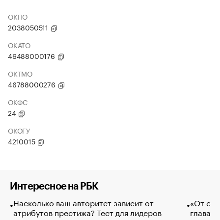
ОКПО
2038050511
ОКАТО
46488000176
ОКТМО
46788000276
ОКФС
24
ОКОГУ
4210015
Интересное на РБК
Насколько ваш авторитет зависит от
«От спо
атрибутов престижа? Тест для лидеров
глава к