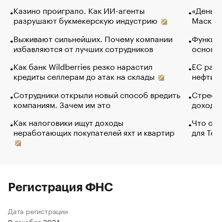
Казино проиграло. Как ИИ-агенты
«Деньги
разрушают букмекерскую индустрию
Маск в 
Выживают сильнейших. Почему компании
Функции
избавляются от лучших сотрудников
основ э
Как банк Wildberries резко нарастил
ЕС раз
кредиты селлерам до атак на склады
нефти —
Сотрудники открыли новый способ вредить
Стресс 
компаниям. Зачем им это
доходов
Как налоговики ищут доходы
Что обв
неработающих покупателей яхт и квартир
для Tel
Регистрация ФНС
Дата регистрации
9 декабря 2024