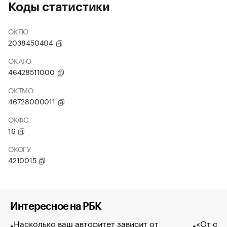
Коды статистики
ОКПО
2038450404
ОКАТО
46428511000
ОКТМО
46728000011
ОКФС
16
ОКОГУ
4210015
Интересное на РБК
Насколько ваш авторитет зависит от
«От спо