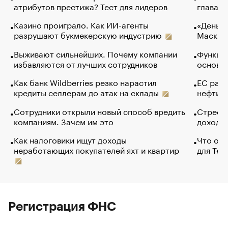
атрибутов престижа? Тест для лидеров
глава к
Казино проиграло. Как ИИ-агенты
«Деньги
разрушают букмекерскую индустрию
Маск в 
Выживают сильнейших. Почему компании
Функции
избавляются от лучших сотрудников
основ э
Как банк Wildberries резко нарастил
ЕС раз
кредиты селлерам до атак на склады
нефти —
Сотрудники открыли новый способ вредить
Стресс 
компаниям. Зачем им это
доходов
Как налоговики ищут доходы
Что обв
неработающих покупателей яхт и квартир
для Tel
Регистрация ФНС