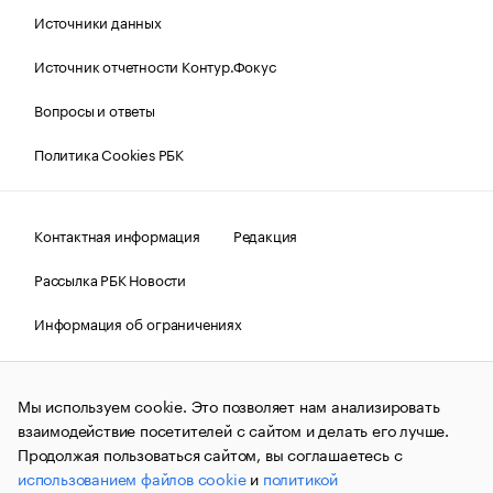
Источники данных
Источник отчетности Контур.Фокус
Вопросы и ответы
Политика Cookies РБК
Контактная информация
Редакция
Рассылка РБК Новости
Информация об ограничениях
Правовая информация
О соблюдении авторских прав
Мы используем cookie. Это позволяет нам анализировать
© АО «РОСБИЗНЕСКОНСАЛТИНГ»,
1995–2026.
Сообщения
и материалы информационного агентства «РБК»
взаимодействие посетителей с сайтом и делать его лучше.
(зарегистрировано Федеральной службой по надзору в сфере
Продолжая пользоваться сайтом, вы соглашаетесь с
связи, информационных технологий и массовых
использованием файлов cookie
и
политикой
коммуникаций (Роскомнадзор) 09.12.2015 за номером ИА