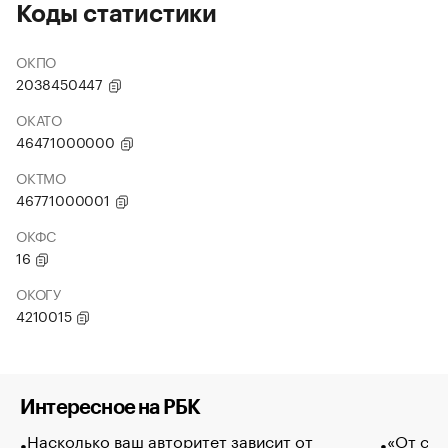
Коды статистики
ОКПО
2038450447
ОКАТО
46471000000
ОКТМО
46771000001
ОКФС
16
ОКОГУ
4210015
Интересное на РБК
Насколько ваш авторитет зависит от
«От спо