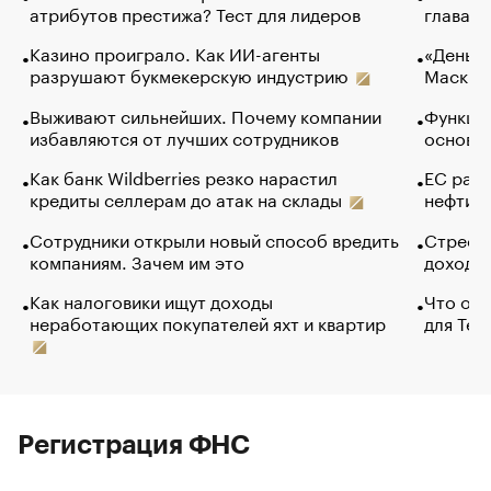
атрибутов престижа? Тест для лидеров
глава к
Казино проиграло. Как ИИ-агенты
«Деньги
разрушают букмекерскую индустрию
Маск в 
Выживают сильнейших. Почему компании
Функции
избавляются от лучших сотрудников
основ э
Как банк Wildberries резко нарастил
ЕС раз
кредиты селлерам до атак на склады
нефти —
Сотрудники открыли новый способ вредить
Стресс 
компаниям. Зачем им это
доходов
Как налоговики ищут доходы
Что обв
неработающих покупателей яхт и квартир
для Tel
Регистрация ФНС