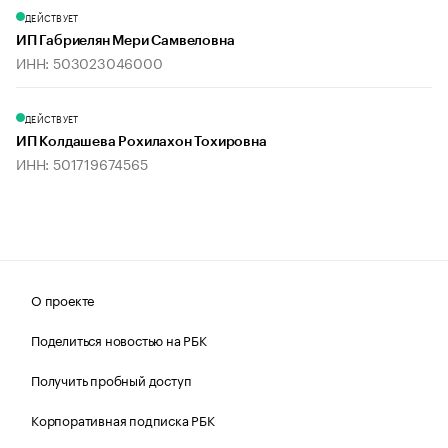
ДЕЙСТВУЕТ
ИП Габриелян Мери Самвеловна
ИНН: 503023046000
ДЕЙСТВУЕТ
ИП Колдашева Рохилахон Тохировна
ИНН: 501719674565
О проекте
Поделиться новостью на РБК
Получить пробный доступ
Корпоративная подписка РБК