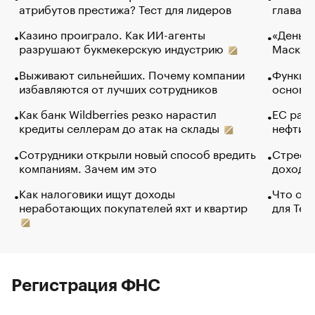
атрибутов престижа? Тест для лидеров
глава к
Казино проиграло. Как ИИ-агенты
«Деньги
разрушают букмекерскую индустрию
Маск в 
Выживают сильнейших. Почему компании
Функции
избавляются от лучших сотрудников
основ э
Как банк Wildberries резко нарастил
ЕС раз
кредиты селлерам до атак на склады
нефти —
Сотрудники открыли новый способ вредить
Стресс 
компаниям. Зачем им это
доходов
Как налоговики ищут доходы
Что обв
неработающих покупателей яхт и квартир
для Tel
Регистрация ФНС