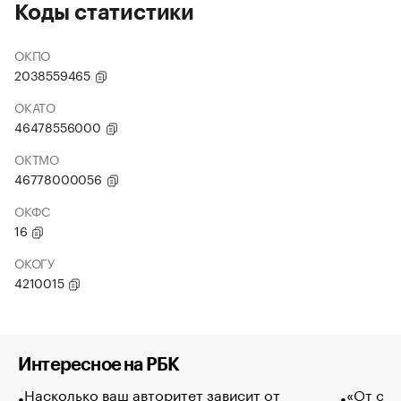
Коды статистики
ОКПО
2038559465
ОКАТО
46478556000
ОКТМО
46778000056
ОКФС
16
ОКОГУ
4210015
Интересное на РБК
Насколько ваш авторитет зависит от
«От спо