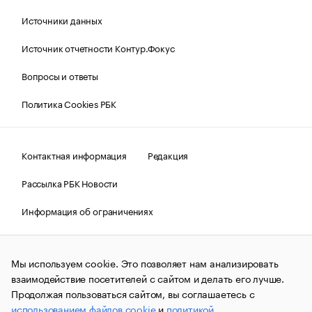
Источники данных
Источник отчетности Контур.Фокус
Вопросы и ответы
Политика Cookies РБК
Контактная информация
Редакция
Рассылка РБК Новости
Информация об ограничениях
Правовая информация
О соблюдении авторских прав
Мы используем cookie. Это позволяет нам анализировать
© АО «РОСБИЗНЕСКОНСАЛТИНГ»,
1995–2026.
Сообщения
и материалы информационного агентства «РБК»
взаимодействие посетителей с сайтом и делать его лучше.
(зарегистрировано Федеральной службой по надзору в сфере
Продолжая пользоваться сайтом, вы соглашаетесь с
связи, информационных технологий и массовых
использованием файлов cookie
и
политикой
коммуникаций (Роскомнадзор) 09.12.2015 за номером ИА