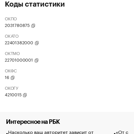
Коды статистики
ОКПО
2031780875
ОКАТО
22401382000
ОКТМО
22701000001
ОКФС
16
ОКОГУ
4210015
Интересное на РБК
Насколько ваш авторитет зависит от
«От спо