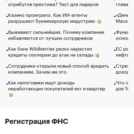
атрибутов престижа? Тест для лидеров
глава к
Казино проиграло. Как ИИ-агенты
«Деньги
разрушают букмекерскую индустрию
Маск в 
Выживают сильнейших. Почему компании
Функции
избавляются от лучших сотрудников
основ э
Как банк Wildberries резко нарастил
ЕС раз
кредиты селлерам до атак на склады
нефти —
Сотрудники открыли новый способ вредить
Стресс 
компаниям. Зачем им это
доходов
Как налоговики ищут доходы
Что обв
неработающих покупателей яхт и квартир
для Tel
Регистрация ФНС